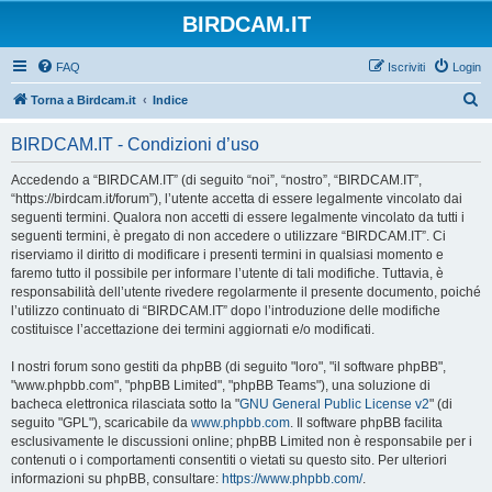
BIRDCAM.IT
FAQ
Iscriviti
Login
C
Torna a Birdcam.it
Indice
e
BIRDCAM.IT - Condizioni d’uso
r
c
Accedendo a “BIRDCAM.IT” (di seguito “noi”, “nostro”, “BIRDCAM.IT”,
“https://birdcam.it/forum”), l’utente accetta di essere legalmente vincolato dai
a
seguenti termini. Qualora non accetti di essere legalmente vincolato da tutti i
seguenti termini, è pregato di non accedere o utilizzare “BIRDCAM.IT”. Ci
riserviamo il diritto di modificare i presenti termini in qualsiasi momento e
faremo tutto il possibile per informare l’utente di tali modifiche. Tuttavia, è
responsabilità dell’utente rivedere regolarmente il presente documento, poiché
l’utilizzo continuato di “BIRDCAM.IT” dopo l’introduzione delle modifiche
costituisce l’accettazione dei termini aggiornati e/o modificati.
I nostri forum sono gestiti da phpBB (di seguito "loro", "il software phpBB",
"www.phpbb.com", "phpBB Limited", "phpBB Teams"), una soluzione di
bacheca elettronica rilasciata sotto la "
GNU General Public License v2
" (di
seguito "GPL"), scaricabile da
www.phpbb.com
. Il software phpBB facilita
esclusivamente le discussioni online; phpBB Limited non è responsabile per i
contenuti o i comportamenti consentiti o vietati su questo sito. Per ulteriori
informazioni su phpBB, consultare:
https://www.phpbb.com/
.