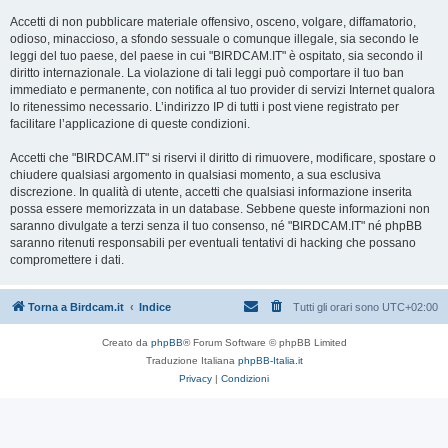
Accetti di non pubblicare materiale offensivo, osceno, volgare, diffamatorio,
odioso, minaccioso, a sfondo sessuale o comunque illegale, sia secondo le
leggi del tuo paese, del paese in cui "BIRDCAM.IT" è ospitato, sia secondo il
diritto internazionale. La violazione di tali leggi può comportare il tuo ban
immediato e permanente, con notifica al tuo provider di servizi Internet qualora
lo ritenessimo necessario. L’indirizzo IP di tutti i post viene registrato per
facilitare l’applicazione di queste condizioni.
Accetti che "BIRDCAM.IT" si riservi il diritto di rimuovere, modificare, spostare o
chiudere qualsiasi argomento in qualsiasi momento, a sua esclusiva
discrezione. In qualità di utente, accetti che qualsiasi informazione inserita
possa essere memorizzata in un database. Sebbene queste informazioni non
saranno divulgate a terzi senza il tuo consenso, né "BIRDCAM.IT" né phpBB
saranno ritenuti responsabili per eventuali tentativi di hacking che possano
compromettere i dati.
Torna a Birdcam.it
Indice
Tutti gli orari sono
UTC+02:00
Creato da
phpBB
® Forum Software © phpBB Limited
Traduzione Italiana
phpBB-Italia.it
Privacy
|
Condizioni