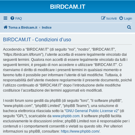
BIRDCAM.IT
FAQ
Iscriviti
Login
C
Torna a Birdcam.it
Indice
e
BIRDCAM.IT - Condizioni d’uso
r
c
Accedendo a “BIRDCAM.IT” (di seguito “noi”, “nostro”, “BIRDCAM.IT”,
“https://birdcam.it/forum”), l’utente accetta di essere legalmente vincolato dai
a
seguenti termini. Qualora non accetti di essere legalmente vincolato da tutti i
seguenti termini, è pregato di non accedere o utilizzare “BIRDCAM.IT”. Ci
riserviamo il diritto di modificare i presenti termini in qualsiasi momento e
faremo tutto il possibile per informare l’utente di tali modifiche. Tuttavia, è
responsabilità dell’utente rivedere regolarmente il presente documento, poiché
l’utilizzo continuato di “BIRDCAM.IT” dopo l’introduzione delle modifiche
costituisce l’accettazione dei termini aggiornati e/o modificati.
I nostri forum sono gestiti da phpBB (di seguito "loro", "il software phpBB",
"www.phpbb.com", "phpBB Limited", "phpBB Teams"), una soluzione di
bacheca elettronica rilasciata sotto la "
GNU General Public License v2
" (di
seguito "GPL"), scaricabile da
www.phpbb.com
. Il software phpBB facilita
esclusivamente le discussioni online; phpBB Limited non è responsabile per i
contenuti o i comportamenti consentiti o vietati su questo sito. Per ulteriori
informazioni su phpBB, consultare:
https://www.phpbb.com/
.