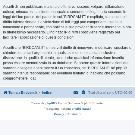
Accetti di non pubblicare materiale offensivo, osceno, volgare, diffamatorio,
odioso, minaccioso, a sfondo sessuale o comunque illegale, sia secondo le
leggi del tuo paese, del paese in cui "BIRDCAM.IT" è ospitato, sia secondo il
diritto internazionale. La violazione di tali leggi può comportare il tuo ban
immediato e permanente, con notifica al tuo provider di servizi Internet qualora
lo ritenessimo necessario. L’indirizzo IP di tutti i post viene registrato per
facilitare l’applicazione di queste condizioni.
Accetti che "BIRDCAM.IT" si riservi il diritto di rimuovere, modificare, spostare o
chiudere qualsiasi argomento in qualsiasi momento, a sua esclusiva
discrezione. In qualità di utente, accetti che qualsiasi informazione inserita
possa essere memorizzata in un database. Sebbene queste informazioni non
saranno divulgate a terzi senza il tuo consenso, né "BIRDCAM.IT" né phpBB
saranno ritenuti responsabili per eventuali tentativi di hacking che possano
compromettere i dati.
Torna a Birdcam.it
Indice
Tutti gli orari sono
UTC+02:00
Creato da
phpBB
® Forum Software © phpBB Limited
Traduzione Italiana
phpBB-Italia.it
Privacy
|
Condizioni