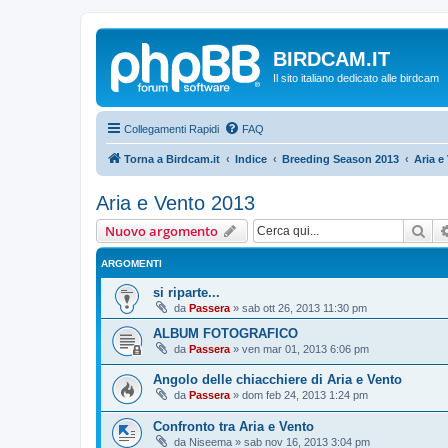
BIRDCAM.IT
Il sito italiano dedicato alle birdcam
Collegamenti Rapidi
FAQ
Torna a Birdcam.it
Indice
Breeding Season 2013
Aria e
Aria e Vento 2013
Cer
Nuovo argomento
ARGOMENTI
si riparte...
da
Passera
»
sab ott 26, 2013 11:30 pm
ALBUM FOTOGRAFICO
da
Passera
»
ven mar 01, 2013 6:06 pm
Angolo delle chiacchiere di Aria e Vento
da
Passera
»
dom feb 24, 2013 1:24 pm
Confronto tra Aria e Vento
da
Niseema
»
sab nov 16, 2013 3:04 pm