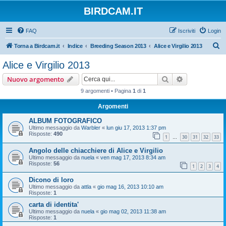
BIRDCAM.IT
FAQ
Iscriviti
Login
C
Torna a Birdcam.it
Indice
Breeding Season 2013
Alice e Virgilio 2013
e
Alice e Virgilio 2013
r
Cerca
Ricerca avan
Nuovo argomento
c
9 argomenti • Pagina
1
di
1
a
Argomenti
ALBUM FOTOGRAFICO
Ultimo messaggio da
Warbler
«
lun giu 17, 2013 1:37 pm
Risposte:
490
1
30
31
32
33
…
Angolo delle chiacchiere di Alice e Virgilio
Ultimo messaggio da
nuela
«
ven mag 17, 2013 8:34 am
Risposte:
56
1
2
3
4
Dicono di loro
Ultimo messaggio da
attla
«
gio mag 16, 2013 10:10 am
Risposte:
1
carta di identita'
Ultimo messaggio da
nuela
«
gio mag 02, 2013 11:38 am
Risposte:
1