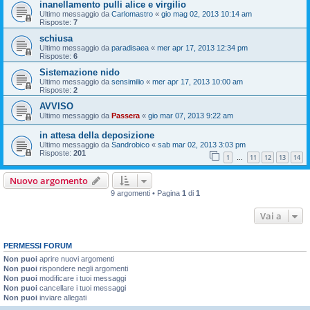
inanellamento pulli alice e virgilio
Ultimo messaggio da
Carlomastro
«
gio mag 02, 2013 10:14 am
Risposte:
7
schiusa
Ultimo messaggio da
paradisaea
«
mer apr 17, 2013 12:34 pm
Risposte:
6
Sistemazione nido
Ultimo messaggio da
sensimilio
«
mer apr 17, 2013 10:00 am
Risposte:
2
AVVISO
Ultimo messaggio da
Passera
«
gio mar 07, 2013 9:22 am
in attesa della deposizione
Ultimo messaggio da
Sandrobico
«
sab mar 02, 2013 3:03 pm
Risposte:
201
1
11
12
13
14
…
Nuovo argomento
9 argomenti • Pagina
1
di
1
Vai a
PERMESSI FORUM
Non puoi
aprire nuovi argomenti
Non puoi
rispondere negli argomenti
Non puoi
modificare i tuoi messaggi
Non puoi
cancellare i tuoi messaggi
Non puoi
inviare allegati