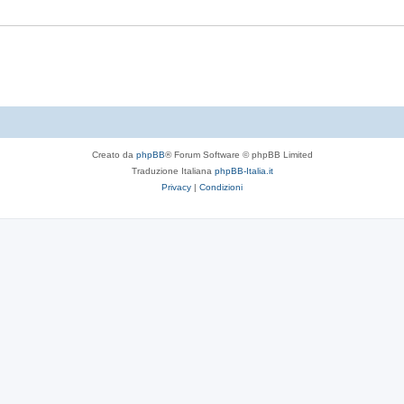
t
s
e
t
e
Creato da
phpBB
® Forum Software © phpBB Limited
Traduzione Italiana
phpBB-Italia.it
Privacy
|
Condizioni