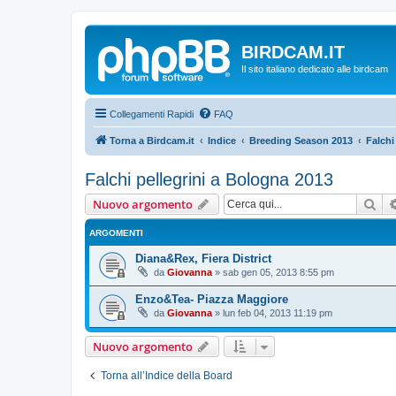
BIRDCAM.IT
Il sito italiano dedicato alle birdcam
Collegamenti Rapidi
FAQ
Torna a Birdcam.it
Indice
Breeding Season 2013
Falchi
Falchi pellegrini a Bologna 2013
Cer
Nuovo argomento
ARGOMENTI
Diana&Rex, Fiera District
da
Giovanna
»
sab gen 05, 2013 8:55 pm
Enzo&Tea- Piazza Maggiore
da
Giovanna
»
lun feb 04, 2013 11:19 pm
Nuovo argomento
Torna all’Indice della Board