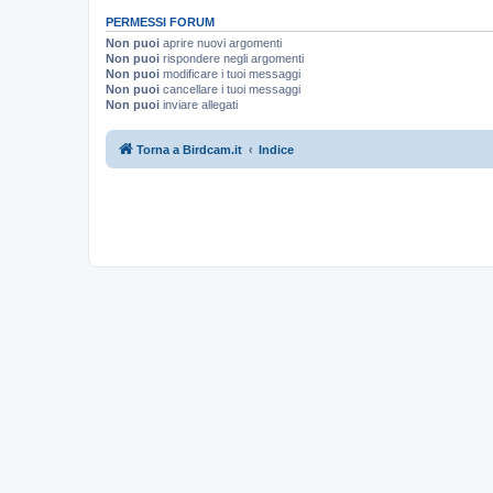
PERMESSI FORUM
Non puoi
aprire nuovi argomenti
Non puoi
rispondere negli argomenti
Non puoi
modificare i tuoi messaggi
Non puoi
cancellare i tuoi messaggi
Non puoi
inviare allegati
Torna a Birdcam.it
Indice