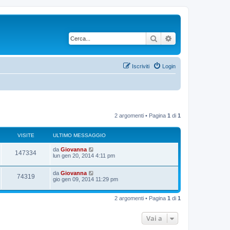
Cerca
Ricerca avanzata
Iscriviti
Login
2 argomenti • Pagina
1
di
1
VISITE
ULTIMO MESSAGGIO
U
da
Giovanna
V
147334
l
lun gen 20, 2014 4:11 pm
t
i
i
U
da
Giovanna
m
V
74319
s
l
gio gen 09, 2014 11:29 pm
o
t
m
i
i
i
e
m
s
2 argomenti • Pagina
1
di
1
s
o
s
t
m
a
i
e
g
Vai a
e
s
g
s
i
t