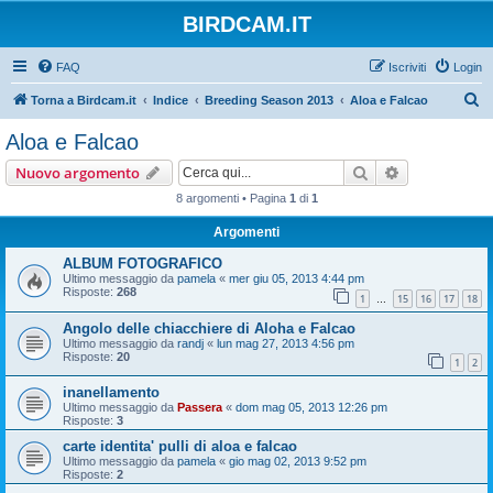
BIRDCAM.IT
FAQ
Iscriviti
Login
C
Torna a Birdcam.it
Indice
Breeding Season 2013
Aloa e Falcao
e
Aloa e Falcao
r
Cerca
Ricerca avan
Nuovo argomento
c
8 argomenti • Pagina
1
di
1
a
Argomenti
ALBUM FOTOGRAFICO
Ultimo messaggio da
pamela
«
mer giu 05, 2013 4:44 pm
Risposte:
268
1
15
16
17
18
…
Angolo delle chiacchiere di Aloha e Falcao
Ultimo messaggio da
randj
«
lun mag 27, 2013 4:56 pm
Risposte:
20
1
2
inanellamento
Ultimo messaggio da
Passera
«
dom mag 05, 2013 12:26 pm
Risposte:
3
carte identita' pulli di aloa e falcao
Ultimo messaggio da
pamela
«
gio mag 02, 2013 9:52 pm
Risposte:
2