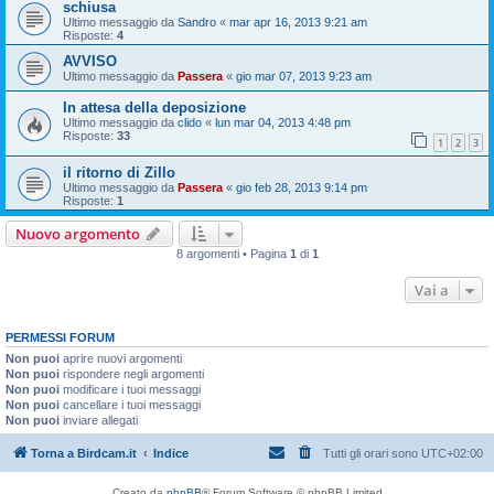
schiusa
Ultimo messaggio da
Sandro
«
mar apr 16, 2013 9:21 am
Risposte:
4
AVVISO
Ultimo messaggio da
Passera
«
gio mar 07, 2013 9:23 am
In attesa della deposizione
Ultimo messaggio da
clido
«
lun mar 04, 2013 4:48 pm
Risposte:
33
1
2
3
il ritorno di Zillo
Ultimo messaggio da
Passera
«
gio feb 28, 2013 9:14 pm
Risposte:
1
Nuovo argomento
8 argomenti • Pagina
1
di
1
Vai a
PERMESSI FORUM
Non puoi
aprire nuovi argomenti
Non puoi
rispondere negli argomenti
Non puoi
modificare i tuoi messaggi
Non puoi
cancellare i tuoi messaggi
Non puoi
inviare allegati
Torna a Birdcam.it
Indice
Tutti gli orari sono
UTC+02:00
Creato da
phpBB
® Forum Software © phpBB Limited