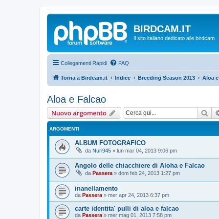
BIRDCAM.IT
Il sito italiano dedicato alle birdcam
Collegamenti Rapidi
FAQ
Torna a Birdcam.it
Indice
Breeding Season 2013
Aloa e
Aloa e Falcao
Cer
Nuovo argomento
ARGOMENTI
ALBUM FOTOGRAFICO
da
Nuri945
»
lun mar 04, 2013 9:06 pm
Angolo delle chiacchiere di Aloha e Falcao
da
Passera
»
dom feb 24, 2013 1:27 pm
inanellamento
da
Passera
»
mer apr 24, 2013 6:37 pm
carte identita' pulli di aloa e falcao
da
Passera
»
mer mag 01, 2013 7:58 pm