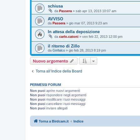
schiusa
da
Passera
»
sab apr 13, 2013 10:07 am
AVVISO
da
Passera
»
gio mar 07, 2013 9:23 am
In attesa della deposizione
da
carlo.catoni
»
ven feb 22, 2013 12:00 pm
il ritorno di Zillo
da
Girifalco
»
gio feb 28, 2013 8:19 pm
Nuovo argomento
Torna all’Indice della Board
PERMESSI FORUM
Non puoi
aprire nuovi argomenti
Non puoi
rispondere negli argomenti
Non puoi
modificare i tuoi messaggi
Non puoi
cancellare i tuoi messaggi
Non puoi
inviare allegati
Torna a Birdcam.it
Indice