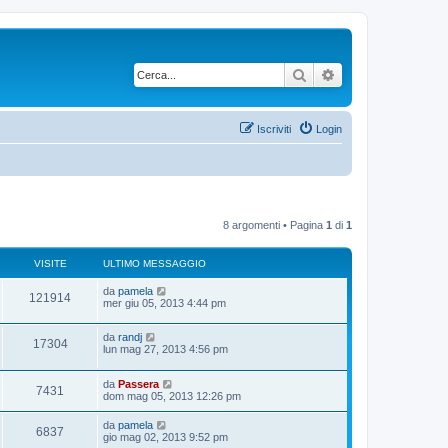
Cerca
Ricerca avanzata
Iscriviti
Login
8 argomenti • Pagina
1
di
1
VISITE
ULTIMO MESSAGGIO
U
da
pamela
V
121914
l
mer giu 05, 2013 4:44 pm
t
i
i
U
da
randj
m
V
17304
s
l
lun mag 27, 2013 4:56 pm
o
t
m
i
i
i
e
U
da
Passera
m
s
V
7431
s
l
dom mag 05, 2013 12:26 pm
o
s
t
t
m
a
i
i
i
e
g
U
da
pamela
e
V
6837
m
s
g
l
gio mag 02, 2013 9:52 pm
s
o
s
i
t
t