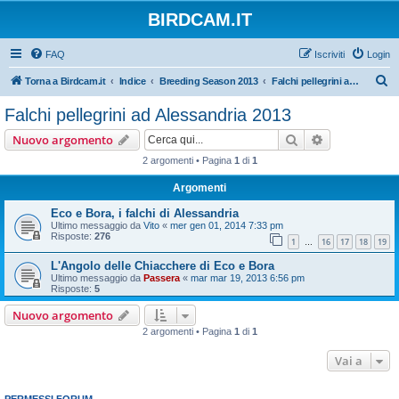
BIRDCAM.IT
FAQ
Iscriviti
Login
C
Torna a Birdcam.it
Indice
Breeding Season 2013
Falchi pellegrini ad Alessandria 2013
e
Falchi pellegrini ad Alessandria 2013
r
Cerca
Ricerca avan
Nuovo argomento
c
2 argomenti • Pagina
1
di
1
a
Argomenti
Eco e Bora, i falchi di Alessandria
Ultimo messaggio da
Vito
«
mer gen 01, 2014 7:33 pm
Risposte:
276
1
16
17
18
19
…
L'Angolo delle Chiacchere di Eco e Bora
Ultimo messaggio da
Passera
«
mar mar 19, 2013 6:56 pm
Risposte:
5
Nuovo argomento
2 argomenti • Pagina
1
di
1
Vai a
PERMESSI FORUM