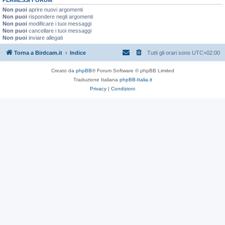
Non puoi
aprire nuovi argomenti
Non puoi
rispondere negli argomenti
Non puoi
modificare i tuoi messaggi
Non puoi
cancellare i tuoi messaggi
Non puoi
inviare allegati
Torna a Birdcam.it
Indice
Tutti gli orari sono
UTC+02:00
Creato da
phpBB
® Forum Software © phpBB Limited
Traduzione Italiana
phpBB-Italia.it
Privacy
|
Condizioni