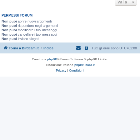
Vai a
PERMESSI FORUM
Non puoi
aprire nuovi argomenti
Non puoi
rispondere negli argomenti
Non puoi
modificare i tuoi messaggi
Non puoi
cancellare i tuoi messaggi
Non puoi
inviare allegati
Torna a Birdcam.it
Indice
Tutti gli orari sono
UTC+02:00
Creato da
phpBB
® Forum Software © phpBB Limited
Traduzione Italiana
phpBB-Italia.it
Privacy
|
Condizioni