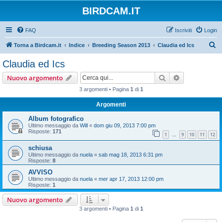
BIRDCAM.IT
FAQ
Iscriviti
Login
C
Torna a Birdcam.it
Indice
Breeding Season 2013
Claudia ed Ics
e
Claudia ed Ics
r
Cerca
Ricerca avan
Nuovo argomento
c
3 argomenti • Pagina
1
di
1
a
Argomenti
Album fotografico
Ultimo messaggio da
Will
«
dom giu 09, 2013 7:00 pm
Risposte:
171
1
9
10
11
12
…
schiusa
Ultimo messaggio da
nuela
«
sab mag 18, 2013 6:31 pm
Risposte:
8
AVVISO
Ultimo messaggio da
nuela
«
mer apr 17, 2013 12:00 pm
Risposte:
1
Nuovo argomento
3 argomenti • Pagina
1
di
1