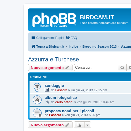
BIRDCAM.IT
Il sito italiano dedicato alle birdcam
Collegamenti Rapidi
FAQ
Torna a Birdcam.it
Indice
Breeding Season 2013
Azzurr
Azzurra e Turchese
Cer
Nuovo argomento
ARGOMENTI
sondaggio
da
Passera
»
lun giu 24, 2013 12:15 pm
album fotografico
da
carlo.catoni
»
ven giu 21, 2013 10:46 am
proposta nomi per i piccoli
da
Passera
»
ven giu 21, 2013 5:26 pm
Nuovo argomento