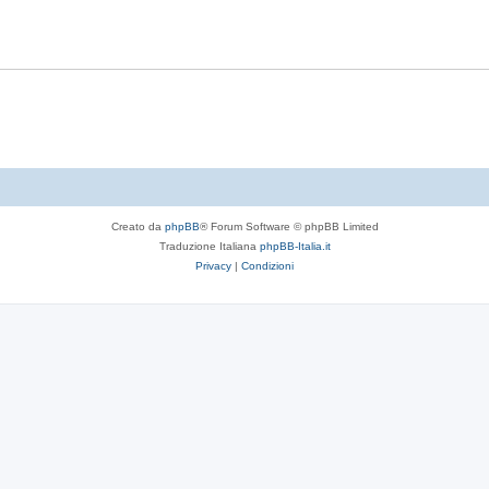
t
p
s
e
o
t
s
e
t
e
Creato da
phpBB
® Forum Software © phpBB Limited
Traduzione Italiana
phpBB-Italia.it
Privacy
|
Condizioni