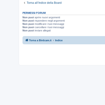
Torna all’Indice della Board
PERMESSI FORUM
Non puoi
aprire nuovi argomenti
Non puoi
rispondere negli argomenti
Non puoi
modificare i tuoi messaggi
Non puoi
cancellare i tuoi messaggi
Non puoi
inviare allegati
Torna a Birdcam.it
Indice