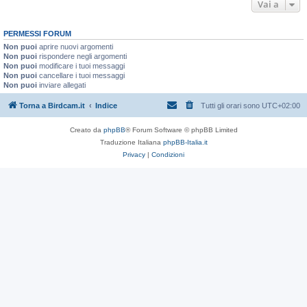
Vai a
PERMESSI FORUM
Non puoi
aprire nuovi argomenti
Non puoi
rispondere negli argomenti
Non puoi
modificare i tuoi messaggi
Non puoi
cancellare i tuoi messaggi
Non puoi
inviare allegati
Torna a Birdcam.it
Indice
Tutti gli orari sono
UTC+02:00
Creato da
phpBB
® Forum Software © phpBB Limited
Traduzione Italiana
phpBB-Italia.it
Privacy
|
Condizioni