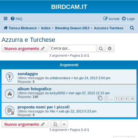
BIRDCAM.IT
FAQ
Iscriviti
Login
C
Torna a Birdcam.it
Indice
Breeding Season 2013
Azzurra e Turchese
e
Azzurra e Turchese
r
Cerca
Ricerca avan
Nuovo argomento
c
3 argomenti • Pagina
1
di
1
a
Argomenti
sondaggio
Ultimo messaggio da
unfalcovolava
«
lun giu 24, 2013 3:54 pm
Risposte:
5
album fotografico
Ultimo messaggio da
lucky6550
«
mer ago 07, 2013 12:15 am
Risposte:
140
1
7
8
9
10
…
proposta nomi per i piccoli
Ultimo messaggio da
Vito
«
sab giu 22, 2013 5:23 pm
Risposte:
9
Nuovo argomento
3 argomenti • Pagina
1
di
1