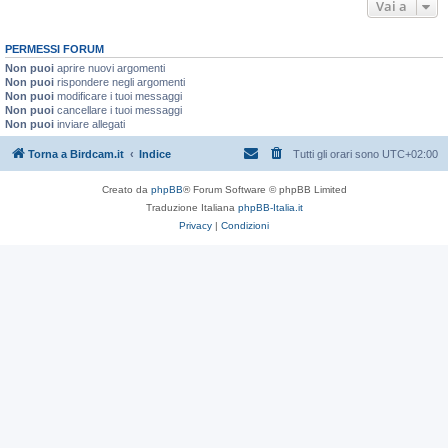
Vai a
PERMESSI FORUM
Non puoi
aprire nuovi argomenti
Non puoi
rispondere negli argomenti
Non puoi
modificare i tuoi messaggi
Non puoi
cancellare i tuoi messaggi
Non puoi
inviare allegati
Torna a Birdcam.it
Indice
Tutti gli orari sono
UTC+02:00
Creato da
phpBB
® Forum Software © phpBB Limited
Traduzione Italiana
phpBB-Italia.it
Privacy
|
Condizioni