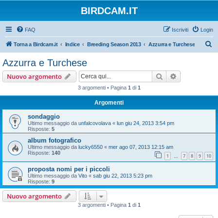
BIRDCAM.IT
FAQ
Iscriviti
Login
C
Torna a Birdcam.it
Indice
Breeding Season 2013
Azzurra e Turchese
e
Azzurra e Turchese
r
Cerca
Ricerca avan
Nuovo argomento
c
3 argomenti • Pagina
1
di
1
a
Argomenti
sondaggio
Ultimo messaggio da
unfalcovolava
«
lun giu 24, 2013 3:54 pm
Risposte:
5
album fotografico
Ultimo messaggio da
lucky6550
«
mer ago 07, 2013 12:15 am
Risposte:
140
1
7
8
9
10
…
proposta nomi per i piccoli
Ultimo messaggio da
Vito
«
sab giu 22, 2013 5:23 pm
Risposte:
9
Nuovo argomento
3 argomenti • Pagina
1
di
1