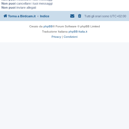
Non puoi
cancellare i tuoi messaggi
Non puoi
inviare allegati
Torna a Birdcam.it
Indice
Tutti gli orari sono
UTC+02:00
Creato da
phpBB
® Forum Software © phpBB Limited
Traduzione Italiana
phpBB-Italia.it
Privacy
|
Condizioni