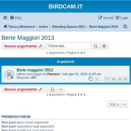
BIRDCAM.IT
FAQ
Iscriviti
Login
C
Torna a Birdcam.it
Indice
Breeding Season 2013
Berte Maggiori 2013
e
Berte Maggiori 2013
r
Cerca
Ricerca avan
Nuovo argomento
c
1 argomento • Pagina
1
di
1
a
Argomenti
Berte maggiori 2013
Ultimo messaggio da
Passera
«
mer gen 01, 2014 11:05 am
Risposte:
287
1
17
18
19
20
…
Nuovo argomento
1 argomento • Pagina
1
di
1
Vai a
PERMESSI FORUM
Non puoi
aprire nuovi argomenti
Non puoi
rispondere negli argomenti
Non puoi
modificare i tuoi messaggi