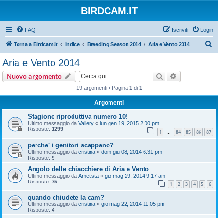
BIRDCAM.IT
FAQ
Iscriviti
Login
C
Torna a Birdcam.it
Indice
Breeding Season 2014
Aria e Vento 2014
e
Aria e Vento 2014
r
Cerca
Ricerca avan
Nuovo argomento
c
19 argomenti • Pagina
1
di
1
a
Argomenti
Stagione riproduttiva numero 10!
Ultimo messaggio da
Vallery
«
lun gen 19, 2015 2:00 pm
Risposte:
1299
1
84
85
86
87
…
perche' i genitori scappano?
Ultimo messaggio da
cristina
«
dom giu 08, 2014 6:31 pm
Risposte:
9
Angolo delle chiacchiere di Aria e Vento
Ultimo messaggio da
Ametista
«
gio mag 29, 2014 9:17 am
Risposte:
75
1
2
3
4
5
6
quando chiudete la cam?
Ultimo messaggio da
cristina
«
gio mag 22, 2014 11:05 pm
Risposte:
4