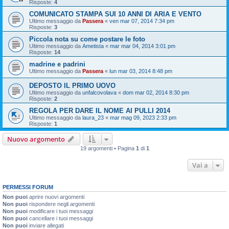
Risposte:
4
COMUNICATO STAMPA SUI 10 ANNI DI ARIA E VENTO
Ultimo messaggio da
Passera
«
ven mar 07, 2014 7:34 pm
Risposte:
3
Piccola nota su come postare le foto
Ultimo messaggio da
Ametista
«
mar mar 04, 2014 3:01 pm
Risposte:
14
madrine e padrini
Ultimo messaggio da
Passera
«
lun mar 03, 2014 8:48 pm
DEPOSTO IL PRIMO UOVO
Ultimo messaggio da
unfalcovolava
«
dom mar 02, 2014 8:30 pm
Risposte:
2
REGOLA PER DARE IL NOME AI PULLI 2014
Ultimo messaggio da
laura_23
«
mar mag 09, 2023 2:33 pm
Risposte:
1
Nuovo argomento
19 argomenti • Pagina
1
di
1
Vai a
PERMESSI FORUM
Non puoi
aprire nuovi argomenti
Non puoi
rispondere negli argomenti
Non puoi
modificare i tuoi messaggi
Non puoi
cancellare i tuoi messaggi
Non puoi
inviare allegati