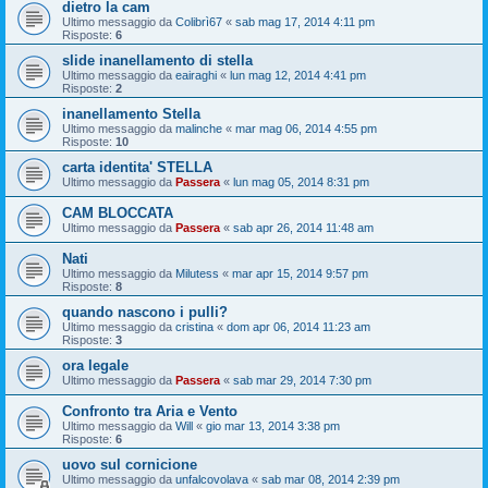
dietro la cam
Ultimo messaggio da
Colibrì67
«
sab mag 17, 2014 4:11 pm
Risposte:
6
slide inanellamento di stella
Ultimo messaggio da
eairaghi
«
lun mag 12, 2014 4:41 pm
Risposte:
2
inanellamento Stella
Ultimo messaggio da
malinche
«
mar mag 06, 2014 4:55 pm
Risposte:
10
carta identita' STELLA
Ultimo messaggio da
Passera
«
lun mag 05, 2014 8:31 pm
CAM BLOCCATA
Ultimo messaggio da
Passera
«
sab apr 26, 2014 11:48 am
Nati
Ultimo messaggio da
Milutess
«
mar apr 15, 2014 9:57 pm
Risposte:
8
quando nascono i pulli?
Ultimo messaggio da
cristina
«
dom apr 06, 2014 11:23 am
Risposte:
3
ora legale
Ultimo messaggio da
Passera
«
sab mar 29, 2014 7:30 pm
Confronto tra Aria e Vento
Ultimo messaggio da
Will
«
gio mar 13, 2014 3:38 pm
Risposte:
6
uovo sul cornicione
Ultimo messaggio da
unfalcovolava
«
sab mar 08, 2014 2:39 pm