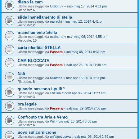
dietro la cam
Ultimo messaggio da
Colibrì67
«
sab mag 17, 2014 4:11 pm
Risposte:
6
slide inanellamento di stella
Ultimo messaggio da
eairaghi
«
lun mag 12, 2014 4:41 pm
Risposte:
2
inanellamento Stella
Ultimo messaggio da
malinche
«
mar mag 06, 2014 4:55 pm
Risposte:
10
carta identita' STELLA
Ultimo messaggio da
Passera
«
lun mag 05, 2014 8:31 pm
CAM BLOCCATA
Ultimo messaggio da
Passera
«
sab apr 26, 2014 11:48 am
Nati
Ultimo messaggio da
Milutess
«
mar apr 15, 2014 9:57 pm
Risposte:
8
quando nascono i pulli?
Ultimo messaggio da
cristina
«
dom apr 06, 2014 11:23 am
Risposte:
3
ora legale
Ultimo messaggio da
Passera
«
sab mar 29, 2014 7:30 pm
Confronto tra Aria e Vento
Ultimo messaggio da
Will
«
gio mar 13, 2014 3:38 pm
Risposte:
6
uovo sul cornicione
Ultimo messaggio da
unfalcovolava
«
sab mar 08, 2014 2:39 pm