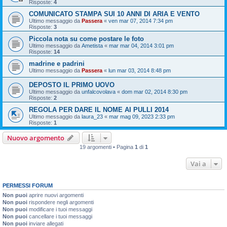
Risposte:
4
COMUNICATO STAMPA SUI 10 ANNI DI ARIA E VENTO
Ultimo messaggio da
Passera
«
ven mar 07, 2014 7:34 pm
Risposte:
3
Piccola nota su come postare le foto
Ultimo messaggio da
Ametista
«
mar mar 04, 2014 3:01 pm
Risposte:
14
madrine e padrini
Ultimo messaggio da
Passera
«
lun mar 03, 2014 8:48 pm
DEPOSTO IL PRIMO UOVO
Ultimo messaggio da
unfalcovolava
«
dom mar 02, 2014 8:30 pm
Risposte:
2
REGOLA PER DARE IL NOME AI PULLI 2014
Ultimo messaggio da
laura_23
«
mar mag 09, 2023 2:33 pm
Risposte:
1
Nuovo argomento
19 argomenti • Pagina
1
di
1
Vai a
PERMESSI FORUM
Non puoi
aprire nuovi argomenti
Non puoi
rispondere negli argomenti
Non puoi
modificare i tuoi messaggi
Non puoi
cancellare i tuoi messaggi
Non puoi
inviare allegati