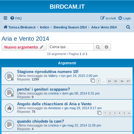
BIRDCAM.IT
FAQ
Iscriviti
Login
C
Torna a Birdcam.it
Indice
Breeding Season 2014
Aria e Vento 2014
e
Aria e Vento 2014
r
Cerca
Ricerca avan
Nuovo argomento
c
19 argomenti • Pagina
1
di
1
a
Argomenti
Stagione riproduttiva numero 10!
Ultimo messaggio da
Vallery
«
lun gen 19, 2015 2:00 pm
Risposte:
1299
1
84
85
86
87
…
perche' i genitori scappano?
Ultimo messaggio da
cristina
«
dom giu 08, 2014 6:31 pm
Risposte:
9
Angolo delle chiacchiere di Aria e Vento
Ultimo messaggio da
Ametista
«
gio mag 29, 2014 9:17 am
Risposte:
75
1
2
3
4
5
6
quando chiudete la cam?
Ultimo messaggio da
cristina
«
gio mag 22, 2014 11:05 pm
Risposte:
4