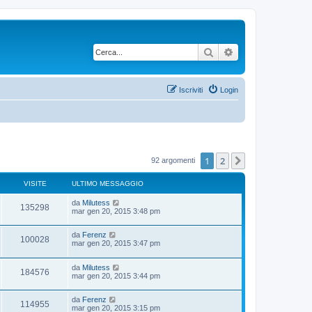
Cerca
Ricerca avanzata
Iscriviti
Login
1
2
Prossimo
92 argomenti
VISITE
ULTIMO MESSAGGIO
U
da
Milutess
V
135298
l
mar gen 20, 2015 3:48 pm
t
i
i
U
da
Ferenz
m
V
100028
s
l
mar gen 20, 2015 3:47 pm
o
t
m
i
i
i
e
U
da
Milutess
m
s
V
184576
s
l
mar gen 20, 2015 3:44 pm
o
s
t
t
m
a
i
i
i
e
g
e
U
da
Ferenz
m
s
g
V
114955
s
l
mar gen 20, 2015 3:15 pm
o
s
i
t