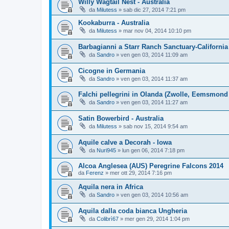
Willy Wagtail Nest - Australia
da
Milutess
»
sab dic 27, 2014 7:21 pm
Kookaburra - Australia
da
Milutess
»
mar nov 04, 2014 10:10 pm
Barbagianni a Starr Ranch Sanctuary-California
da
Sandro
»
ven gen 03, 2014 11:09 am
Cicogne in Germania
da
Sandro
»
ven gen 03, 2014 11:37 am
Falchi pellegrini in Olanda (Zwolle, Eemsmond e
da
Sandro
»
ven gen 03, 2014 11:27 am
Satin Bowerbird - Australia
da
Milutess
»
sab nov 15, 2014 9:54 am
Aquile calve a Decorah - Iowa
da
Nuri945
»
lun gen 06, 2014 7:18 pm
Alcoa Anglesea (AUS) Peregrine Falcons 2014
da
Ferenz
»
mer ott 29, 2014 7:16 pm
Aquila nera in Africa
da
Sandro
»
ven gen 03, 2014 10:56 am
Aquila dalla coda bianca Ungheria
da
Colibrì67
»
mer gen 29, 2014 1:04 pm