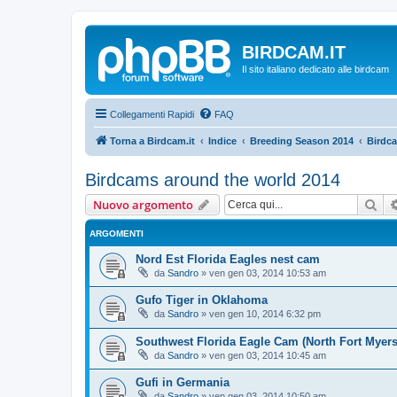
BIRDCAM.IT
Il sito italiano dedicato alle birdcam
Collegamenti Rapidi
FAQ
Torna a Birdcam.it
Indice
Breeding Season 2014
Birdc
Birdcams around the world 2014
Cer
Nuovo argomento
ARGOMENTI
Nord Est Florida Eagles nest cam
da
Sandro
»
ven gen 03, 2014 10:53 am
Gufo Tiger in Oklahoma
da
Sandro
»
ven gen 10, 2014 6:32 pm
Southwest Florida Eagle Cam (North Fort Myers
da
Sandro
»
ven gen 03, 2014 10:45 am
Gufi in Germania
da
Sandro
»
ven gen 03, 2014 10:50 am