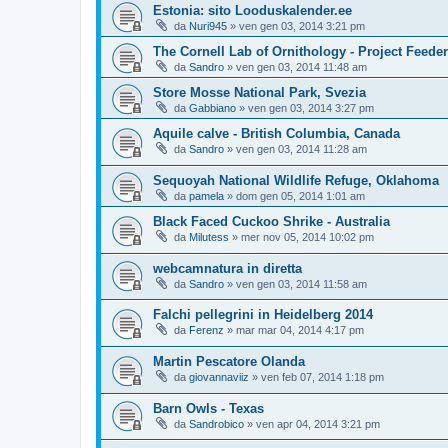
Estonia: sito Looduskalender.ee
da
Nuri945
»
ven gen 03, 2014 3:21 pm
The Cornell Lab of Ornithology - Project Feede
da
Sandro
»
ven gen 03, 2014 11:48 am
Store Mosse National Park, Svezia
da
Gabbiano
»
ven gen 03, 2014 3:27 pm
Aquile calve - British Columbia, Canada
da
Sandro
»
ven gen 03, 2014 11:28 am
Sequoyah National Wildlife Refuge, Oklahoma
da
pamela
»
dom gen 05, 2014 1:01 am
Black Faced Cuckoo Shrike - Australia
da
Milutess
»
mer nov 05, 2014 10:02 pm
webcamnatura in diretta
da
Sandro
»
ven gen 03, 2014 11:58 am
Falchi pellegrini in Heidelberg 2014
da
Ferenz
»
mar mar 04, 2014 4:17 pm
Martin Pescatore Olanda
da
giovannaviiz
»
ven feb 07, 2014 1:18 pm
Barn Owls - Texas
da
Sandrobico
»
ven apr 04, 2014 3:21 pm