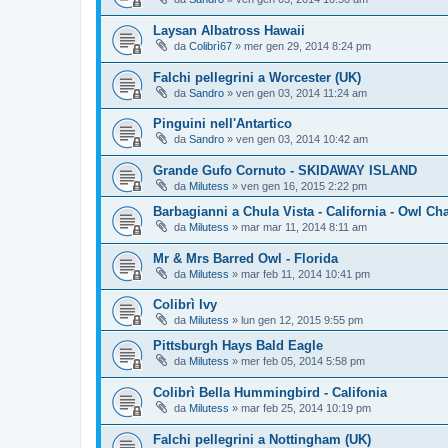
Laysan Albatross Hawaii
da
Colibrì67
»
mer gen 29, 2014 8:24 pm
Falchi pellegrini a Worcester (UK)
da
Sandro
»
ven gen 03, 2014 11:24 am
Pinguini nell'Antartico
da
Sandro
»
ven gen 03, 2014 10:42 am
Grande Gufo Cornuto - SKIDAWAY ISLAND
da
Milutess
»
ven gen 16, 2015 2:22 pm
Barbagianni a Chula Vista - California - Owl Ch
da
Milutess
»
mar mar 11, 2014 8:11 am
Mr & Mrs Barred Owl - Florida
da
Milutess
»
mar feb 11, 2014 10:41 pm
Colibrì Ivy
da
Milutess
»
lun gen 12, 2015 9:55 pm
Pittsburgh Hays Bald Eagle
da
Milutess
»
mer feb 05, 2014 5:58 pm
Colibrì Bella Hummingbird - Califonia
da
Milutess
»
mar feb 25, 2014 10:19 pm
Falchi pellegrini a Nottingham (UK)