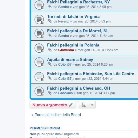
Falchi Pellegrini a Rochester, NY
da
Sandro
»
ven gen 03, 2014 3:08 pm
Tre nidi di falchi in Virginia
da
Ferenz
»
gio mar 20, 2014 5:53 pm
Falchi pellegrini a De Mortel, NL
da
Sandro
»
ven gen 03, 2014 11:34 am
Falchi pellegrini in Polonia
da
Giovanna
»
mar gen 14, 2014 11:23 am
Aquila di mare a Sidney
da
Colibrì67
»
mer giu 25, 2014 9:26 am
Falchi pellegrini a Etobicoke, Sun Life Centre
da
Colibrì67
»
mer gen 22, 2014 4:44 pm
Falchi pellegrini a Cleveland, OH
da
Gabbiano
»
sab gen 11, 2014 3:17 pm
Nuovo argomento
Torna all’Indice della Board
PERMESSI FORUM
Non puoi
aprire nuovi argomenti