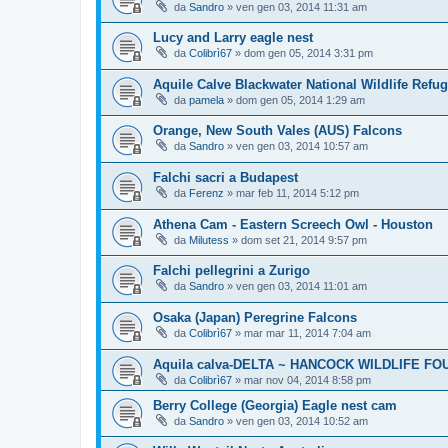
da
Sandro
»
ven gen 03, 2014 11:31 am
Lucy and Larry eagle nest
da
Colibrì67
»
dom gen 05, 2014 3:31 pm
Aquile Calve Blackwater National Wildlife Refu
da
pamela
»
dom gen 05, 2014 1:29 am
Orange, New South Vales (AUS) Falcons
da
Sandro
»
ven gen 03, 2014 10:57 am
Falchi sacri a Budapest
da
Ferenz
»
mar feb 11, 2014 5:12 pm
Athena Cam - Eastern Screech Owl - Houston
da
Milutess
»
dom set 21, 2014 9:57 pm
Falchi pellegrini a Zurigo
da
Sandro
»
ven gen 03, 2014 11:01 am
Osaka (Japan) Peregrine Falcons
da
Colibrì67
»
mar mar 11, 2014 7:04 am
Aquila calva-DELTA ~ HANCOCK WILDLIFE F
da
Colibrì67
»
mar nov 04, 2014 8:58 pm
Berry College (Georgia) Eagle nest cam
da
Sandro
»
ven gen 03, 2014 10:52 am