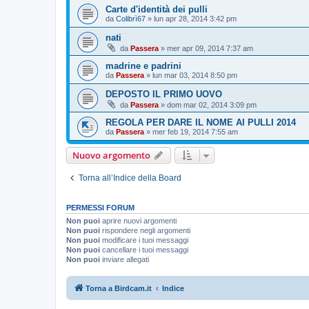
Carte d'identità dei pulli
da
Colibrì67
»
lun apr 28, 2014 3:42 pm
nati
da
Passera
»
mer apr 09, 2014 7:37 am
madrine e padrini
da
Passera
»
lun mar 03, 2014 8:50 pm
DEPOSTO IL PRIMO UOVO
da
Passera
»
dom mar 02, 2014 3:09 pm
REGOLA PER DARE IL NOME AI PULLI 2014
da
Passera
»
mer feb 19, 2014 7:55 am
Nuovo argomento
Torna all’Indice della Board
PERMESSI FORUM
Non puoi
aprire nuovi argomenti
Non puoi
rispondere negli argomenti
Non puoi
modificare i tuoi messaggi
Non puoi
cancellare i tuoi messaggi
Non puoi
inviare allegati
Torna a Birdcam.it
Indice