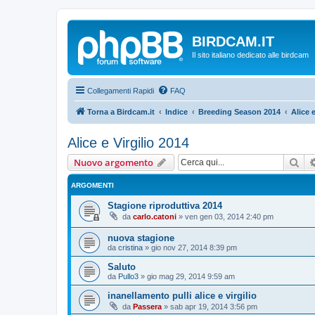
BIRDCAM.IT
Il sito italiano dedicato alle birdcam
Collegamenti Rapidi
FAQ
Torna a Birdcam.it
Indice
Breeding Season 2014
Alice e
Alice e Virgilio 2014
Cer
Nuovo argomento
ARGOMENTI
Stagione riproduttiva 2014
da
carlo.catoni
»
ven gen 03, 2014 2:40 pm
nuova stagione
da
cristina
»
gio nov 27, 2014 8:39 pm
Saluto
da
Pullo3
»
gio mag 29, 2014 9:59 am
inanellamento pulli alice e virgilio
da
Passera
»
sab apr 19, 2014 3:56 pm