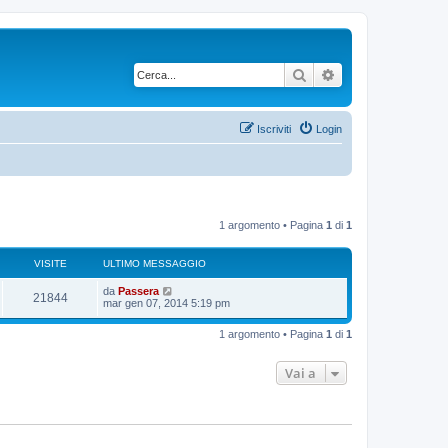
Cerca
Ricerca avanzata
Iscriviti
Login
1 argomento • Pagina
1
di
1
VISITE
ULTIMO MESSAGGIO
U
da
Passera
V
21844
l
mar gen 07, 2014 5:19 pm
t
i
i
1 argomento • Pagina
1
di
1
m
s
o
m
Vai a
i
e
s
s
t
a
g
e
g
i