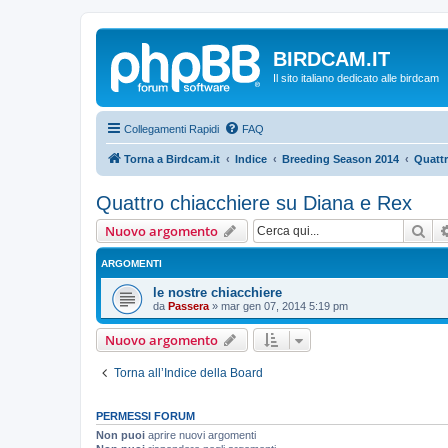
BIRDCAM.IT
Il sito italiano dedicato alle birdcam
Collegamenti Rapidi
FAQ
Torna a Birdcam.it
Indice
Breeding Season 2014
Quattr
Quattro chiacchiere su Diana e Rex
Cer
Nuovo argomento
ARGOMENTI
le nostre chiacchiere
da
Passera
»
mar gen 07, 2014 5:19 pm
Nuovo argomento
Torna all’Indice della Board
PERMESSI FORUM
Non puoi
aprire nuovi argomenti