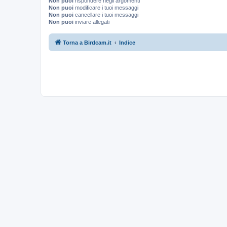
Non puoi
rispondere negli argomenti
Non puoi
modificare i tuoi messaggi
Non puoi
cancellare i tuoi messaggi
Non puoi
inviare allegati
Torna a Birdcam.it
Indice