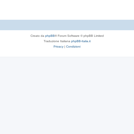
t
e
Creato da
phpBB
® Forum Software © phpBB Limited
Traduzione Italiana
phpBB-Italia.it
Privacy
|
Condizioni