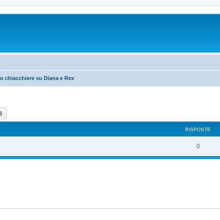
o chiacchiere su Diana e Rex
ca
Ricerca avanzata
RISPOSTE
R
0
i
s
p
o
s