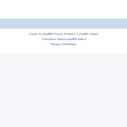
t
e
Creato da
phpBB
® Forum Software © phpBB Limited
Traduzione Italiana
phpBB-Italia.it
Privacy
|
Condizioni