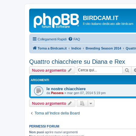
BIRDCAM.IT
Il sito italiano dedicato alle birdcam
Collegamenti Rapidi
FAQ
Torna a Birdcam.it
Indice
Breeding Season 2014
Quattr
Quattro chiacchiere su Diana e Rex
Cer
Nuovo argomento
ARGOMENTI
le nostre chiacchiere
da
Passera
»
mar gen 07, 2014 5:19 pm
Nuovo argomento
Torna all’Indice della Board
PERMESSI FORUM
Non puoi
aprire nuovi argomenti