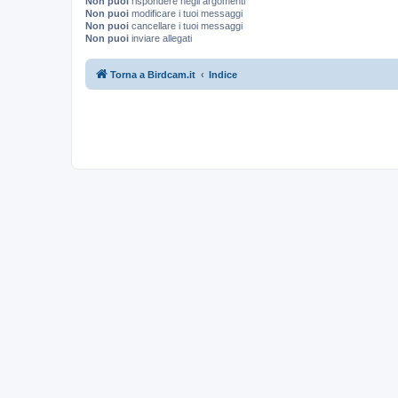
Non puoi
rispondere negli argomenti
Non puoi
modificare i tuoi messaggi
Non puoi
cancellare i tuoi messaggi
Non puoi
inviare allegati
Torna a Birdcam.it
Indice