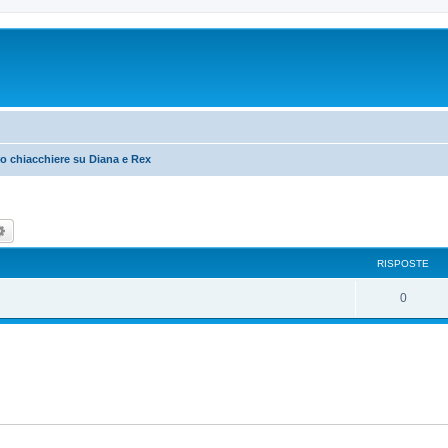
o chiacchiere su Diana e Rex
ca
Ricerca avanzata
RISPOSTE
R
0
i
s
p
o
s