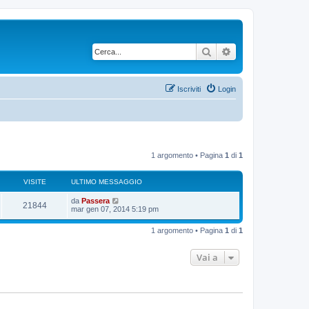
Cerca
Ricerca avanzata
Iscriviti
Login
1 argomento • Pagina
1
di
1
VISITE
ULTIMO MESSAGGIO
U
da
Passera
V
21844
l
mar gen 07, 2014 5:19 pm
t
i
i
1 argomento • Pagina
1
di
1
m
s
o
m
Vai a
i
e
s
s
t
a
g
e
g
i