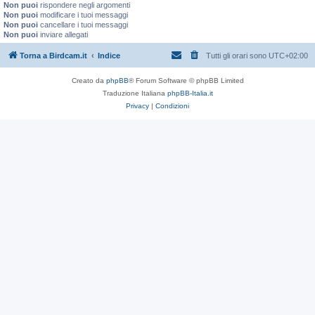
Non puoi
rispondere negli argomenti
Non puoi
modificare i tuoi messaggi
Non puoi
cancellare i tuoi messaggi
Non puoi
inviare allegati
Torna a Birdcam.it
Indice
Tutti gli orari sono
UTC+02:00
Creato da
phpBB
® Forum Software © phpBB Limited
Traduzione Italiana
phpBB-Italia.it
Privacy
|
Condizioni