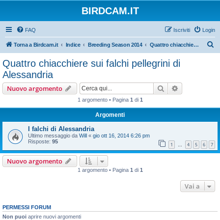
BIRDCAM.IT
FAQ
Iscriviti
Login
C
Torna a Birdcam.it
Indice
Breeding Season 2014
Quattro chiacchiere sui falchi pellegrini di Alessandria
e
Quattro chiacchiere sui falchi pellegrini di
r
Alessandria
c
Cerca
Ricerca avan
Nuovo argomento
a
1 argomento • Pagina
1
di
1
Argomenti
I falchi di Alessandria
Ultimo messaggio da
Will
«
gio ott 16, 2014 6:26 pm
Risposte:
95
1
4
5
6
7
…
Nuovo argomento
1 argomento • Pagina
1
di
1
Vai a
PERMESSI FORUM
Non puoi
aprire nuovi argomenti