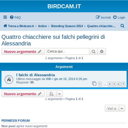
BIRDCAM.IT
FAQ
Iscriviti
Login
C
Torna a Birdcam.it
Indice
Breeding Season 2014
Quattro chiacchiere sui falchi pellegrini di Alessandria
e
Quattro chiacchiere sui falchi pellegrini di
r
Alessandria
c
Cerca
Ricerca avan
Nuovo argomento
a
1 argomento • Pagina
1
di
1
Argomenti
I falchi di Alessandria
Ultimo messaggio da
Will
«
gio ott 16, 2014 6:26 pm
Risposte:
95
1
4
5
6
7
…
Nuovo argomento
1 argomento • Pagina
1
di
1
Vai a
PERMESSI FORUM
Non puoi
aprire nuovi argomenti