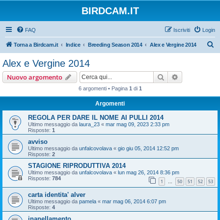
BIRDCAM.IT
FAQ
Iscriviti
Login
C
Torna a Birdcam.it
Indice
Breeding Season 2014
Alex e Vergine 2014
e
Alex e Vergine 2014
r
Cerca
Ricerca avan
Nuovo argomento
c
6 argomenti • Pagina
1
di
1
a
Argomenti
REGOLA PER DARE IL NOME AI PULLI 2014
Ultimo messaggio da
laura_23
«
mar mag 09, 2023 2:33 pm
Risposte:
1
avviso
Ultimo messaggio da
unfalcovolava
«
gio giu 05, 2014 12:52 pm
Risposte:
2
STAGIONE RIPRODUTTIVA 2014
Ultimo messaggio da
unfalcovolava
«
lun mag 26, 2014 8:36 pm
Risposte:
784
1
50
51
52
53
…
carta identita' alver
Ultimo messaggio da
pamela
«
mar mag 06, 2014 6:07 pm
Risposte:
4
inanellamento