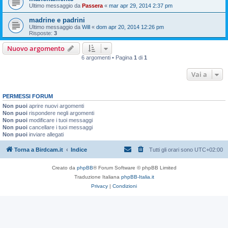
Ultimo messaggio da
Passera
«
mar apr 29, 2014 2:37 pm
madrine e padrini
Ultimo messaggio da
Will
«
dom apr 20, 2014 12:26 pm
Risposte:
3
Nuovo argomento
6 argomenti • Pagina
1
di
1
Vai a
PERMESSI FORUM
Non puoi
aprire nuovi argomenti
Non puoi
rispondere negli argomenti
Non puoi
modificare i tuoi messaggi
Non puoi
cancellare i tuoi messaggi
Non puoi
inviare allegati
Torna a Birdcam.it
Indice
Tutti gli orari sono
UTC+02:00
Creato da
phpBB
® Forum Software © phpBB Limited
Traduzione Italiana
phpBB-Italia.it
Privacy
|
Condizioni