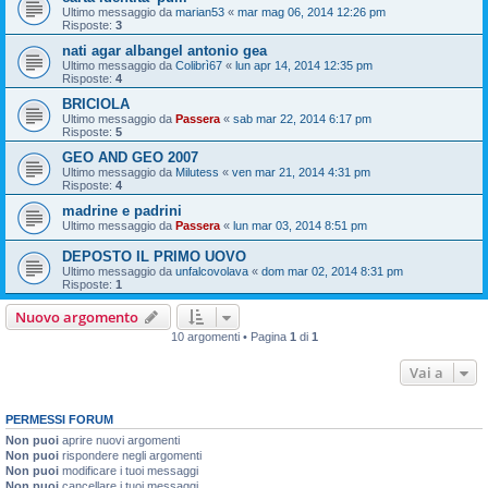
Ultimo messaggio da
marian53
«
mar mag 06, 2014 12:26 pm
Risposte:
3
nati agar albangel antonio gea
Ultimo messaggio da
Colibrì67
«
lun apr 14, 2014 12:35 pm
Risposte:
4
BRICIOLA
Ultimo messaggio da
Passera
«
sab mar 22, 2014 6:17 pm
Risposte:
5
GEO AND GEO 2007
Ultimo messaggio da
Milutess
«
ven mar 21, 2014 4:31 pm
Risposte:
4
madrine e padrini
Ultimo messaggio da
Passera
«
lun mar 03, 2014 8:51 pm
DEPOSTO IL PRIMO UOVO
Ultimo messaggio da
unfalcovolava
«
dom mar 02, 2014 8:31 pm
Risposte:
1
Nuovo argomento
10 argomenti • Pagina
1
di
1
Vai a
PERMESSI FORUM
Non puoi
aprire nuovi argomenti
Non puoi
rispondere negli argomenti
Non puoi
modificare i tuoi messaggi
Non puoi
cancellare i tuoi messaggi