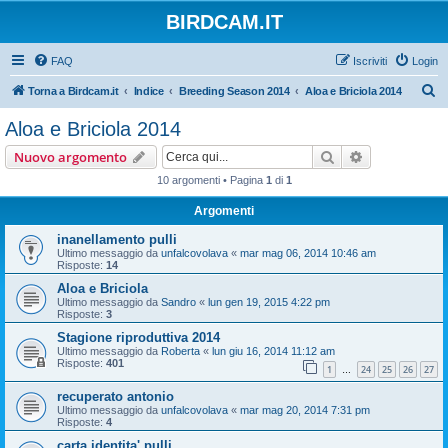
BIRDCAM.IT
FAQ
Iscriviti
Login
C
Torna a Birdcam.it
Indice
Breeding Season 2014
Aloa e Briciola 2014
e
Aloa e Briciola 2014
r
Cerca
Ricerca avan
Nuovo argomento
c
10 argomenti • Pagina
1
di
1
a
Argomenti
inanellamento pulli
Ultimo messaggio da
unfalcovolava
«
mar mag 06, 2014 10:46 am
Risposte:
14
Aloa e Briciola
Ultimo messaggio da
Sandro
«
lun gen 19, 2015 4:22 pm
Risposte:
3
Stagione riproduttiva 2014
Ultimo messaggio da
Roberta
«
lun giu 16, 2014 11:12 am
Risposte:
401
1
24
25
26
27
…
recuperato antonio
Ultimo messaggio da
unfalcovolava
«
mar mag 20, 2014 7:31 pm
Risposte:
4
carta identita' pulli