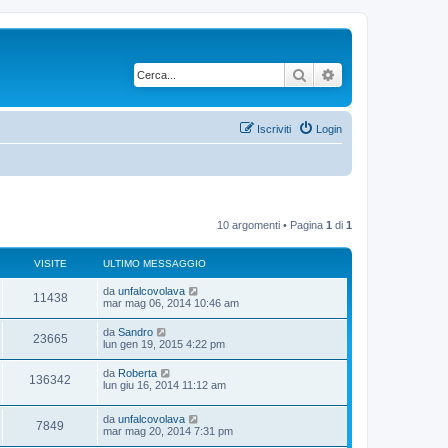
Cerca
Ricerca avanzata
Iscriviti
Login
10 argomenti • Pagina
1
di
1
VISITE
ULTIMO MESSAGGIO
U
da
unfalcovolava
V
11438
l
mar mag 06, 2014 10:46 am
t
i
i
U
da
Sandro
V
23665
m
l
lun gen 19, 2015 4:22 pm
s
o
t
m
i
i
U
da
Roberta
i
e
V
136342
m
l
lun giu 16, 2014 11:12 am
s
s
o
t
s
t
m
i
i
a
i
e
U
da
unfalcovolava
m
g
V
7849
e
s
s
l
mar mag 20, 2014 7:31 pm
o
g
s
t
t
m
i