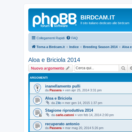
BIRDCAM.IT
Il sito italiano dedicato alle birdcam
Collegamenti Rapidi
FAQ
Torna a Birdcam.it
Indice
Breeding Season 2014
Aloa e
Aloa e Briciola 2014
Cer
Nuovo argomento
ARGOMENTI
inanellamento pulli
da
Passera
»
ven apr 25, 2014 3:31 pm
Aloa e Briciola
da
Zillo
»
mer gen 14, 2015 1:37 pm
Stagione riproduttiva 2014
da
carlo.catoni
»
ven feb 14, 2014 2:00 pm
recuperato antonio
da
Passera
»
mar mag 20, 2014 5:26 pm