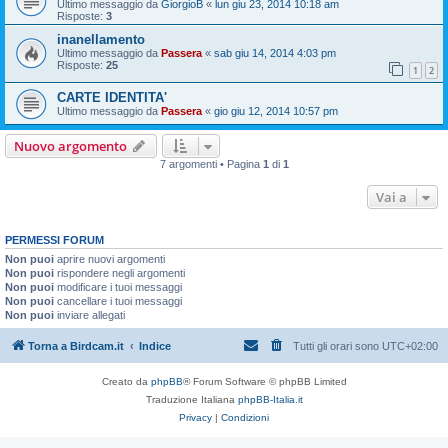
Ultimo messaggio da
GiorgioB
«
lun giu 23, 2014 10:18 am
Risposte:
3
inanellamento
Ultimo messaggio da
Passera
«
sab giu 14, 2014 4:03 pm
Risposte:
25
1
2
CARTE IDENTITA'
Ultimo messaggio da
Passera
«
gio giu 12, 2014 10:57 pm
Nuovo argomento
7 argomenti • Pagina
1
di
1
Vai a
PERMESSI FORUM
Non puoi
aprire nuovi argomenti
Non puoi
rispondere negli argomenti
Non puoi
modificare i tuoi messaggi
Non puoi
cancellare i tuoi messaggi
Non puoi
inviare allegati
Torna a Birdcam.it
Indice
Tutti gli orari sono
UTC+02:00
Creato da
phpBB
® Forum Software © phpBB Limited
Traduzione Italiana
phpBB-Italia.it
Privacy
|
Condizioni