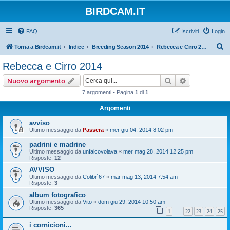
BIRDCAM.IT
FAQ
Iscriviti
Login
C
Torna a Birdcam.it
Indice
Breeding Season 2014
Rebecca e Cirro 2014
e
Rebecca e Cirro 2014
r
Cerca
Ricerca avan
Nuovo argomento
c
7 argomenti • Pagina
1
di
1
a
Argomenti
avviso
Ultimo messaggio da
Passera
«
mer giu 04, 2014 8:02 pm
padrini e madrine
Ultimo messaggio da
unfalcovolava
«
mer mag 28, 2014 12:25 pm
Risposte:
12
AVVISO
Ultimo messaggio da
Colibrì67
«
mar mag 13, 2014 7:54 am
Risposte:
3
album fotografico
Ultimo messaggio da
Vito
«
dom giu 29, 2014 10:50 am
Risposte:
365
1
22
23
24
25
…
i cornicioni...