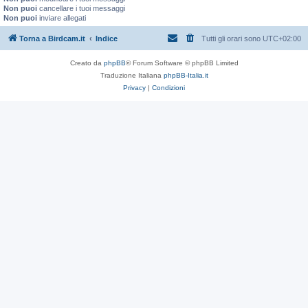
Non puoi
cancellare i tuoi messaggi
Non puoi
inviare allegati
Torna a Birdcam.it
Indice
Tutti gli orari sono
UTC+02:00
Creato da
phpBB
® Forum Software © phpBB Limited
Traduzione Italiana
phpBB-Italia.it
Privacy
|
Condizioni