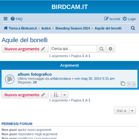
BIRDCAM.IT
FAQ
Iscriviti
Login
C
Torna a Birdcam.it
Indice
Breeding Season 2014
Aquile del bonelli
e
Aquile del bonelli
r
Cerca
Ricerca avan
Nuovo argomento
c
1 argomento • Pagina
1
di
1
a
Argomenti
album fotografico
Ultimo messaggio da
unfalcovolava
«
ven mag 30, 2014 5:31 pm
Risposte:
18
1
2
Nuovo argomento
1 argomento • Pagina
1
di
1
Vai a
PERMESSI FORUM
Non puoi
aprire nuovi argomenti
Non puoi
rispondere negli argomenti
Non puoi
modificare i tuoi messaggi