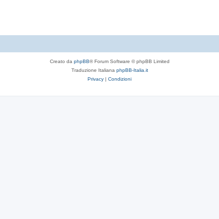
t
e
Creato da
phpBB
® Forum Software © phpBB Limited
Traduzione Italiana
phpBB-Italia.it
Privacy
|
Condizioni