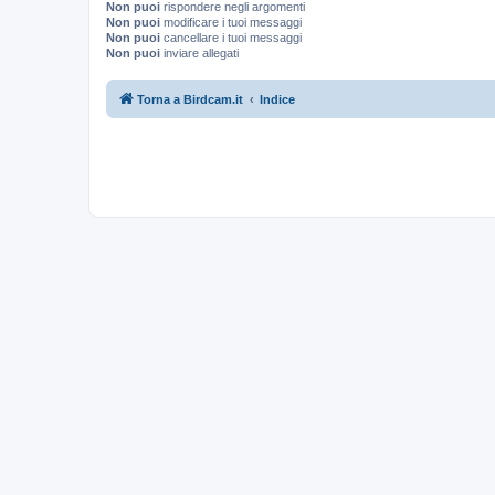
Non puoi
rispondere negli argomenti
Non puoi
modificare i tuoi messaggi
Non puoi
cancellare i tuoi messaggi
Non puoi
inviare allegati
Torna a Birdcam.it
Indice