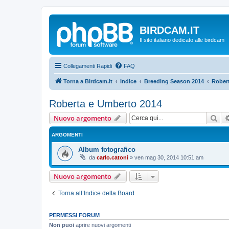
BIRDCAM.IT
Il sito italiano dedicato alle birdcam
Collegamenti Rapidi
FAQ
Torna a Birdcam.it
Indice
Breeding Season 2014
Rober
Roberta e Umberto 2014
Cer
Nuovo argomento
ARGOMENTI
Album fotografico
da
carlo.catoni
»
ven mag 30, 2014 10:51 am
Nuovo argomento
Torna all’Indice della Board
PERMESSI FORUM
Non puoi
aprire nuovi argomenti