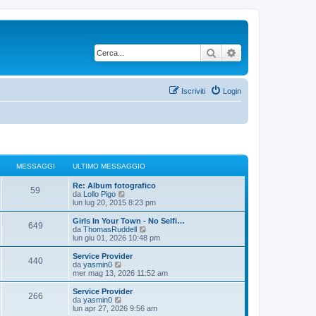
Cerca
Ricerca avanzata
Iscriviti
Login
MESSAGGI
ULTIMO MESSAGGIO
U
Re: Album fotografico
M
59
l
V
da
Lollo Pigo
t
e
lun lug 20, 2015 8:23 pm
e
i
d
m
i
U
Girls In Your Town - No Selfi…
M
649
s
o
u
l
V
da
ThomasRuddell
m
l
t
e
lun giu 01, 2026 10:48 pm
e
s
e
t
i
d
s
i
m
i
U
Service Provider
M
440
s
s
m
a
o
u
l
V
da
yasmin0
a
o
m
l
t
e
mer mag 13, 2026 11:52 am
e
g
m
s
e
t
g
i
d
g
e
s
i
m
i
U
Service Provider
M
i
s
266
s
s
m
a
o
u
g
l
V
da
yasmin0
o
s
a
o
m
l
t
e
lun apr 27, 2026 9:56 am
a
e
g
m
s
e
t
i
d