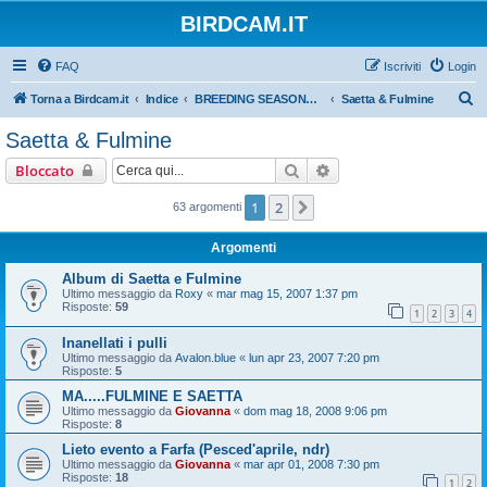
BIRDCAM.IT
FAQ
Iscriviti
Login
C
Torna a Birdcam.it
Indice
BREEDING SEASONS 2007-2008
Saetta & Fulmine
e
Saetta & Fulmine
r
Cerca
Ricerca avanzata
Bloccato
c
a
1
2
Prossimo
63 argomenti
Argomenti
Album di Saetta e Fulmine
Ultimo messaggio da
Roxy
«
mar mag 15, 2007 1:37 pm
Risposte:
59
1
2
3
4
Inanellati i pulli
Ultimo messaggio da
Avalon.blue
«
lun apr 23, 2007 7:20 pm
Risposte:
5
MA.....FULMINE E SAETTA
Ultimo messaggio da
Giovanna
«
dom mag 18, 2008 9:06 pm
Risposte:
8
Lieto evento a Farfa (Pesced'aprile, ndr)
Ultimo messaggio da
Giovanna
«
mar apr 01, 2008 7:30 pm
Risposte:
18
1
2