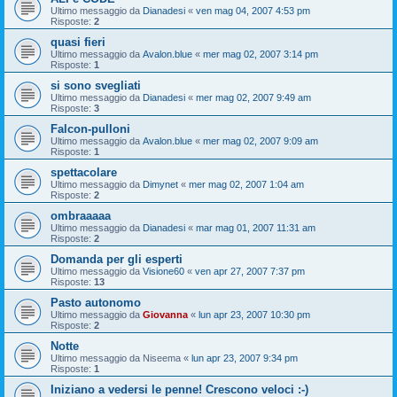
Ultimo messaggio da
Dianadesi
«
ven mag 04, 2007 4:53 pm
Risposte:
2
quasi fieri
Ultimo messaggio da
Avalon.blue
«
mer mag 02, 2007 3:14 pm
Risposte:
1
si sono svegliati
Ultimo messaggio da
Dianadesi
«
mer mag 02, 2007 9:49 am
Risposte:
3
Falcon-pulloni
Ultimo messaggio da
Avalon.blue
«
mer mag 02, 2007 9:09 am
Risposte:
1
spettacolare
Ultimo messaggio da
Dimynet
«
mer mag 02, 2007 1:04 am
Risposte:
2
ombraaaaa
Ultimo messaggio da
Dianadesi
«
mar mag 01, 2007 11:31 am
Risposte:
2
Domanda per gli esperti
Ultimo messaggio da
Visione60
«
ven apr 27, 2007 7:37 pm
Risposte:
13
Pasto autonomo
Ultimo messaggio da
Giovanna
«
lun apr 23, 2007 10:30 pm
Risposte:
2
Notte
Ultimo messaggio da
Niseema
«
lun apr 23, 2007 9:34 pm
Risposte:
1
Iniziano a vedersi le penne! Crescono veloci :-)