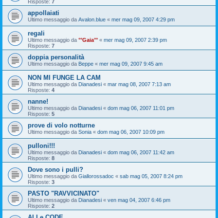
Risposte:
7
appollaiati
Ultimo messaggio da
Avalon.blue
«
mer mag 09, 2007 4:29 pm
regali
Ultimo messaggio da
°°Gaia°°
«
mer mag 09, 2007 2:39 pm
Risposte:
7
doppia personalità
Ultimo messaggio da
Beppe
«
mer mag 09, 2007 9:45 am
NON MI FUNGE LA CAM
Ultimo messaggio da
Dianadesi
«
mar mag 08, 2007 7:13 am
Risposte:
4
nanne!
Ultimo messaggio da
Dianadesi
«
dom mag 06, 2007 11:01 pm
Risposte:
5
prove di volo notturne
Ultimo messaggio da
Sonia
«
dom mag 06, 2007 10:09 pm
pulloni!!!
Ultimo messaggio da
Dianadesi
«
dom mag 06, 2007 11:42 am
Risposte:
8
Dove sono i pulli?
Ultimo messaggio da
Giallorossadoc
«
sab mag 05, 2007 8:24 pm
Risposte:
3
PASTO "RAVVICINATO"
Ultimo messaggio da
Dianadesi
«
ven mag 04, 2007 6:46 pm
Risposte:
2
ALI e CODE