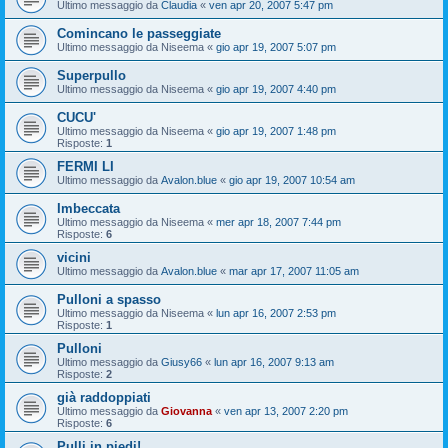
Ultimo messaggio da
Claudia
«
ven apr 20, 2007 5:47 pm
Comincano le passeggiate
Ultimo messaggio da
Niseema
«
gio apr 19, 2007 5:07 pm
Superpullo
Ultimo messaggio da
Niseema
«
gio apr 19, 2007 4:40 pm
CUCU'
Ultimo messaggio da
Niseema
«
gio apr 19, 2007 1:48 pm
Risposte:
1
FERMI LI
Ultimo messaggio da
Avalon.blue
«
gio apr 19, 2007 10:54 am
Imbeccata
Ultimo messaggio da
Niseema
«
mer apr 18, 2007 7:44 pm
Risposte:
6
vicini
Ultimo messaggio da
Avalon.blue
«
mar apr 17, 2007 11:05 am
Pulloni a spasso
Ultimo messaggio da
Niseema
«
lun apr 16, 2007 2:53 pm
Risposte:
1
Pulloni
Ultimo messaggio da
Giusy66
«
lun apr 16, 2007 9:13 am
Risposte:
2
già raddoppiati
Ultimo messaggio da
Giovanna
«
ven apr 13, 2007 2:20 pm
Risposte:
6
Pulli in piedi!