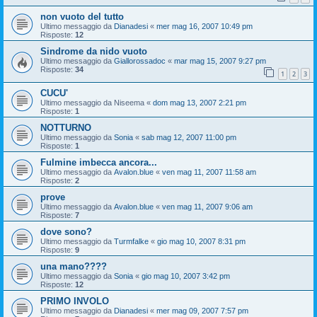
non vuoto del tutto
Ultimo messaggio da
Dianadesi
«
mer mag 16, 2007 10:49 pm
Risposte:
12
Sindrome da nido vuoto
Ultimo messaggio da
Giallorossadoc
«
mar mag 15, 2007 9:27 pm
Risposte:
34
1
2
3
CUCU'
Ultimo messaggio da
Niseema
«
dom mag 13, 2007 2:21 pm
Risposte:
1
NOTTURNO
Ultimo messaggio da
Sonia
«
sab mag 12, 2007 11:00 pm
Risposte:
1
Fulmine imbecca ancora...
Ultimo messaggio da
Avalon.blue
«
ven mag 11, 2007 11:58 am
Risposte:
2
prove
Ultimo messaggio da
Avalon.blue
«
ven mag 11, 2007 9:06 am
Risposte:
7
dove sono?
Ultimo messaggio da
Turmfalke
«
gio mag 10, 2007 8:31 pm
Risposte:
9
una mano????
Ultimo messaggio da
Sonia
«
gio mag 10, 2007 3:42 pm
Risposte:
12
PRIMO INVOLO
Ultimo messaggio da
Dianadesi
«
mer mag 09, 2007 7:57 pm