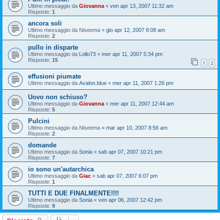
Ultimo messaggio da
Giovanna
«
ven apr 13, 2007 11:32 am
Risposte:
1
ancora soli
Ultimo messaggio da
Niseema
«
gio apr 12, 2007 8:08 am
Risposte:
2
pullo in disparte
Ultimo messaggio da
Lollo73
«
mer apr 11, 2007 5:34 pm
Risposte:
15
1
2
effusioni piumate
Ultimo messaggio da
Avalon.blue
«
mer apr 11, 2007 1:26 pm
Uovo non schiuso?
Ultimo messaggio da
Giovanna
«
mer apr 11, 2007 12:44 am
Risposte:
5
Pulcini
Ultimo messaggio da
Niseema
«
mar apr 10, 2007 8:56 am
Risposte:
2
domande
Ultimo messaggio da
Sonia
«
sab apr 07, 2007 10:21 pm
Risposte:
7
io sono un'autarchica
Ultimo messaggio da
Giac
«
sab apr 07, 2007 6:07 pm
Risposte:
1
TUTTI E DUE FINALMENTE!!!!
Ultimo messaggio da
Sonia
«
ven apr 06, 2007 12:42 pm
Risposte:
9