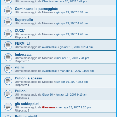
Ultimo messaggio da
Claudia
«
ven apr 20, 2007 5:47 pm
Comincano le passeggiate
Ultimo messaggio da
Niseema
«
gio apr 19, 2007 5:07 pm
Superpullo
Ultimo messaggio da
Niseema
«
gio apr 19, 2007 4:40 pm
CUCU'
Ultimo messaggio da
Niseema
«
gio apr 19, 2007 1:48 pm
Risposte:
1
FERMI LI
Ultimo messaggio da
Avalon.blue
«
gio apr 19, 2007 10:54 am
Imbeccata
Ultimo messaggio da
Niseema
«
mer apr 18, 2007 7:44 pm
Risposte:
6
vicini
Ultimo messaggio da
Avalon.blue
«
mar apr 17, 2007 11:05 am
Pulloni a spasso
Ultimo messaggio da
Niseema
«
lun apr 16, 2007 2:53 pm
Risposte:
1
Pulloni
Ultimo messaggio da
Giusy66
«
lun apr 16, 2007 9:13 am
Risposte:
2
già raddoppiati
Ultimo messaggio da
Giovanna
«
ven apr 13, 2007 2:20 pm
Risposte:
6
Pulli in piedi!