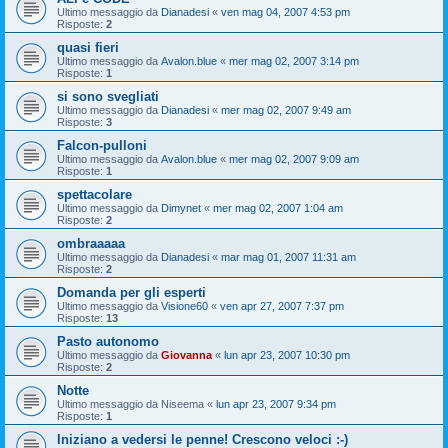
Ultimo messaggio da
Dianadesi
«
ven mag 04, 2007 4:53 pm
Risposte:
2
quasi fieri
Ultimo messaggio da
Avalon.blue
«
mer mag 02, 2007 3:14 pm
Risposte:
1
si sono svegliati
Ultimo messaggio da
Dianadesi
«
mer mag 02, 2007 9:49 am
Risposte:
3
Falcon-pulloni
Ultimo messaggio da
Avalon.blue
«
mer mag 02, 2007 9:09 am
Risposte:
1
spettacolare
Ultimo messaggio da
Dimynet
«
mer mag 02, 2007 1:04 am
Risposte:
2
ombraaaaa
Ultimo messaggio da
Dianadesi
«
mar mag 01, 2007 11:31 am
Risposte:
2
Domanda per gli esperti
Ultimo messaggio da
Visione60
«
ven apr 27, 2007 7:37 pm
Risposte:
13
Pasto autonomo
Ultimo messaggio da
Giovanna
«
lun apr 23, 2007 10:30 pm
Risposte:
2
Notte
Ultimo messaggio da
Niseema
«
lun apr 23, 2007 9:34 pm
Risposte:
1
Iniziano a vedersi le penne! Crescono veloci :-)