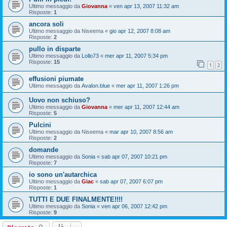
Ultimo messaggio da
Giovanna
«
ven apr 13, 2007 11:32 am
Risposte:
1
ancora soli
Ultimo messaggio da
Niseema
«
gio apr 12, 2007 8:08 am
Risposte:
2
pullo in disparte
Ultimo messaggio da
Lollo73
«
mer apr 11, 2007 5:34 pm
Risposte:
15
1
2
effusioni piumate
Ultimo messaggio da
Avalon.blue
«
mer apr 11, 2007 1:26 pm
Uovo non schiuso?
Ultimo messaggio da
Giovanna
«
mer apr 11, 2007 12:44 am
Risposte:
5
Pulcini
Ultimo messaggio da
Niseema
«
mar apr 10, 2007 8:56 am
Risposte:
2
domande
Ultimo messaggio da
Sonia
«
sab apr 07, 2007 10:21 pm
Risposte:
7
io sono un'autarchica
Ultimo messaggio da
Giac
«
sab apr 07, 2007 6:07 pm
Risposte:
1
TUTTI E DUE FINALMENTE!!!!
Ultimo messaggio da
Sonia
«
ven apr 06, 2007 12:42 pm
Risposte:
9