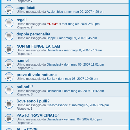
Risposte:
7
appollaiati
Ultimo messaggio da
Avalon.blue
«
mer mag 09, 2007 4:29 pm
regali
Ultimo messaggio da
°°Gaia°°
«
mer mag 09, 2007 2:39 pm
Risposte:
7
doppia personalità
Ultimo messaggio da
Beppe
«
mer mag 09, 2007 9:45 am
NON MI FUNGE LA CAM
Ultimo messaggio da
Dianadesi
«
mar mag 08, 2007 7:13 am
Risposte:
4
nanne!
Ultimo messaggio da
Dianadesi
«
dom mag 06, 2007 11:01 pm
Risposte:
5
prove di volo notturne
Ultimo messaggio da
Sonia
«
dom mag 06, 2007 10:09 pm
pulloni!!!
Ultimo messaggio da
Dianadesi
«
dom mag 06, 2007 11:42 am
Risposte:
8
Dove sono i pulli?
Ultimo messaggio da
Giallorossadoc
«
sab mag 05, 2007 8:24 pm
Risposte:
3
PASTO "RAVVICINATO"
Ultimo messaggio da
Dianadesi
«
ven mag 04, 2007 6:46 pm
Risposte:
2
ALI e CODE