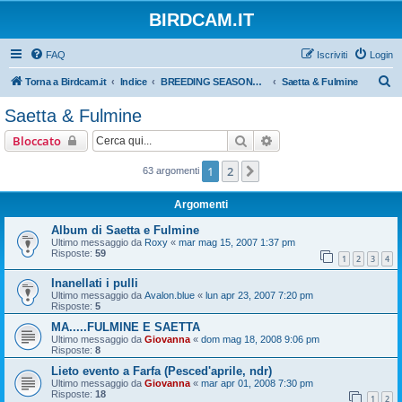
BIRDCAM.IT
FAQ
Iscriviti
Login
C
Torna a Birdcam.it
Indice
BREEDING SEASONS 2007-2008
Saetta & Fulmine
e
Saetta & Fulmine
r
Cerca
Ricerca avanzata
Bloccato
c
a
1
2
Prossimo
63 argomenti
Argomenti
Album di Saetta e Fulmine
Ultimo messaggio da
Roxy
«
mar mag 15, 2007 1:37 pm
Risposte:
59
1
2
3
4
Inanellati i pulli
Ultimo messaggio da
Avalon.blue
«
lun apr 23, 2007 7:20 pm
Risposte:
5
MA.....FULMINE E SAETTA
Ultimo messaggio da
Giovanna
«
dom mag 18, 2008 9:06 pm
Risposte:
8
Lieto evento a Farfa (Pesced'aprile, ndr)
Ultimo messaggio da
Giovanna
«
mar apr 01, 2008 7:30 pm
Risposte:
18
1
2