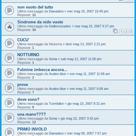
non vuoto del tutto
Ultimo messaggio da
Dianadesi
«
mer mag 16, 2007 10:49 pm
Risposte:
12
Sindrome da nido vuoto
Ultimo messaggio da
Giallorossadoc
«
mar mag 15, 2007 9:27 pm
Risposte:
34
1
2
3
CUCU'
Ultimo messaggio da
Niseema
«
dom mag 13, 2007 2:21 pm
Risposte:
1
NOTTURNO
Ultimo messaggio da
Sonia
«
sab mag 12, 2007 11:00 pm
Risposte:
1
Fulmine imbecca ancora...
Ultimo messaggio da
Avalon.blue
«
ven mag 11, 2007 11:58 am
Risposte:
2
prove
Ultimo messaggio da
Avalon.blue
«
ven mag 11, 2007 9:06 am
Risposte:
7
dove sono?
Ultimo messaggio da
Turmfalke
«
gio mag 10, 2007 8:31 pm
Risposte:
9
una mano????
Ultimo messaggio da
Sonia
«
gio mag 10, 2007 3:42 pm
Risposte:
12
PRIMO INVOLO
Ultimo messaggio da
Dianadesi
«
mer mag 09, 2007 7:57 pm