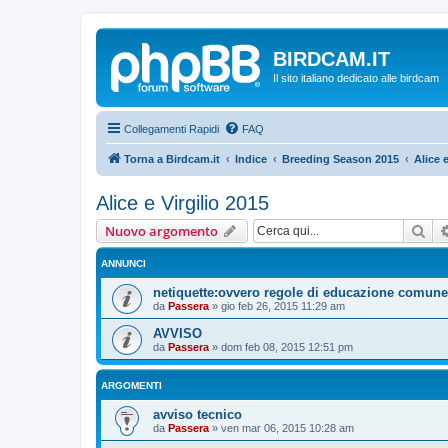
BIRDCAM.IT
Il sito italiano dedicato alle birdcam
Collegamenti Rapidi
FAQ
Torna a Birdcam.it
Indice
Breeding Season 2015
Alice e
Alice e Virgilio 2015
Cer
Nuovo argomento
ANNUNCI
netiquette:ovvero regole di educazione comune 
da
Passera
»
gio feb 26, 2015 11:29 am
AVVISO
da
Passera
»
dom feb 08, 2015 12:51 pm
ARGOMENTI
avviso tecnico
da
Passera
»
ven mar 06, 2015 10:28 am