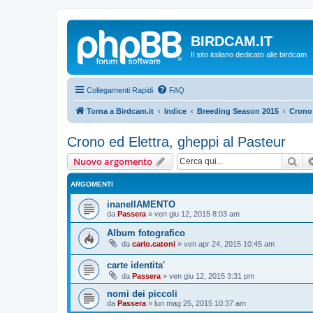
BIRDCAM.IT
Il sito italiano dedicato alle birdcam
Collegamenti Rapidi
FAQ
Torna a Birdcam.it
Indice
Breeding Season 2015
Crono 
Crono ed Elettra, gheppi al Pasteur
Cer
Nuovo argomento
ARGOMENTI
inanellAMENTO
da
Passera
»
ven giu 12, 2015 8:03 am
Album fotografico
da
carlo.catoni
»
ven apr 24, 2015 10:45 am
carte identita'
da
Passera
»
ven giu 12, 2015 3:31 pm
nomi dei piccoli
da
Passera
»
lun mag 25, 2015 10:37 am