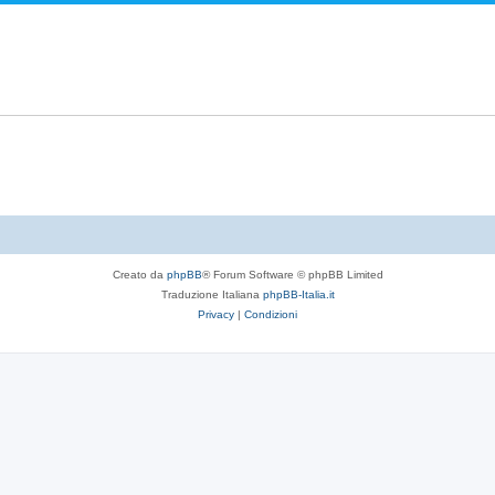
i
t
p
s
s
e
o
t
p
s
e
o
t
s
e
t
e
Creato da
phpBB
® Forum Software © phpBB Limited
Traduzione Italiana
phpBB-Italia.it
Privacy
|
Condizioni