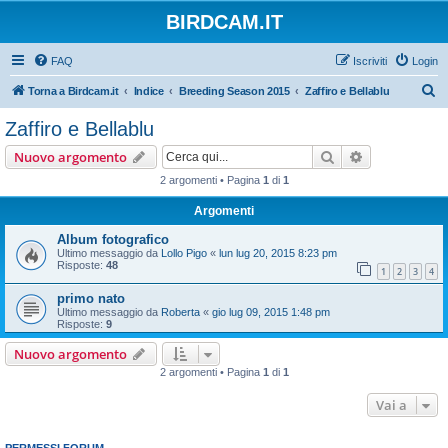
BIRDCAM.IT
FAQ
Iscriviti
Login
C
Torna a Birdcam.it
Indice
Breeding Season 2015
Zaffiro e Bellablu
e
Zaffiro e Bellablu
r
Cerca
Ricerca avan
Nuovo argomento
c
2 argomenti • Pagina
1
di
1
a
Argomenti
Album fotografico
Ultimo messaggio da
Lollo Pigo
«
lun lug 20, 2015 8:23 pm
Risposte:
48
1
2
3
4
primo nato
Ultimo messaggio da
Roberta
«
gio lug 09, 2015 1:48 pm
Risposte:
9
Nuovo argomento
2 argomenti • Pagina
1
di
1
Vai a
PERMESSI FORUM