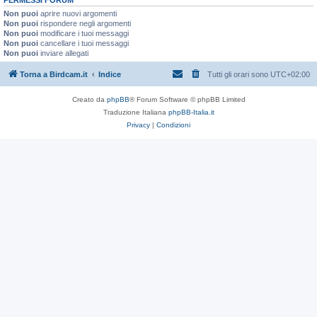
Non puoi
aprire nuovi argomenti
Non puoi
rispondere negli argomenti
Non puoi
modificare i tuoi messaggi
Non puoi
cancellare i tuoi messaggi
Non puoi
inviare allegati
Torna a Birdcam.it
Indice
Tutti gli orari sono
UTC+02:00
Creato da
phpBB
® Forum Software © phpBB Limited
Traduzione Italiana
phpBB-Italia.it
Privacy
|
Condizioni