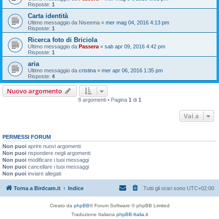
Risposte:
1
Carta identità
Ultimo messaggio da
Niseema
«
mer mag 04, 2016 4:13 pm
Risposte:
1
Ricerca foto di Briciola
Ultimo messaggio da
Passera
«
sab apr 09, 2016 4:42 pm
Risposte:
1
aria
Ultimo messaggio da
cristina
«
mer apr 06, 2016 1:35 pm
Risposte:
4
Nuovo argomento
8 argomenti • Pagina
1
di
1
Vai a
PERMESSI FORUM
Non puoi
aprire nuovi argomenti
Non puoi
rispondere negli argomenti
Non puoi
modificare i tuoi messaggi
Non puoi
cancellare i tuoi messaggi
Non puoi
inviare allegati
Torna a Birdcam.it
Indice
Tutti gli orari sono
UTC+02:00
Creato da
phpBB
® Forum Software © phpBB Limited
Traduzione Italiana
phpBB-Italia.it