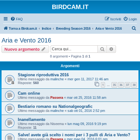
BIRDCAM.IT
FAQ
Iscriviti
Login
C
Torna a Birdcam.it
Indice
Breeding Season 2016
Aria e Vento 2016
e
Aria e Vento 2016
r
Cerca
Ricerca avan
Nuovo argomento
c
8 argomenti • Pagina
1
di
1
a
Argomenti
Stagione riproduttiva 2016
Ultimo messaggio da
malinche
«
mer gen 11, 2017 11:46 am
Risposte:
560
1
35
36
37
38
…
Cam online
Ultimo messaggio da
Passera
«
mar ott 25, 2016 11:58 am
Bestiario romano su Nationalgeografic
Ultimo messaggio da
malinche
«
sab ott 01, 2016 2:52 pm
Inanellamento
Ultimo messaggio da
Niseema
«
lun mag 09, 2016 9:19 pm
Risposte:
11
Salve! avete già scelto i nomi per i 3 pulli di Aria e Vento?
Ultimo messaggio da
Passera
«
mer mag 04, 2016 6:01 pm