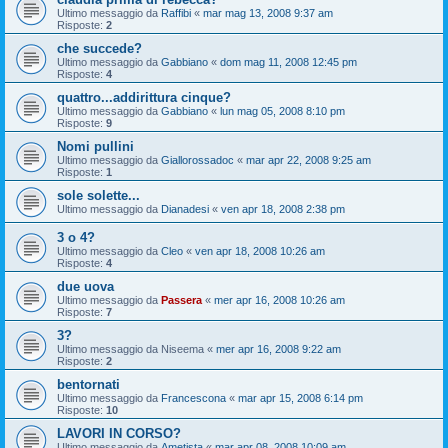
Ultimo messaggio da
Raffibi
«
mar mag 13, 2008 9:37 am
Risposte:
2
che succede?
Ultimo messaggio da
Gabbiano
«
dom mag 11, 2008 12:45 pm
Risposte:
4
quattro...addirittura cinque?
Ultimo messaggio da
Gabbiano
«
lun mag 05, 2008 8:10 pm
Risposte:
9
Nomi pullini
Ultimo messaggio da
Giallorossadoc
«
mar apr 22, 2008 9:25 am
Risposte:
1
sole solette...
Ultimo messaggio da
Dianadesi
«
ven apr 18, 2008 2:38 pm
3 o 4?
Ultimo messaggio da
Cleo
«
ven apr 18, 2008 10:26 am
Risposte:
4
due uova
Ultimo messaggio da
Passera
«
mer apr 16, 2008 10:26 am
Risposte:
7
3?
Ultimo messaggio da
Niseema
«
mer apr 16, 2008 9:22 am
Risposte:
2
bentornati
Ultimo messaggio da
Francescona
«
mar apr 15, 2008 6:14 pm
Risposte:
10
LAVORI IN CORSO?
Ultimo messaggio da
Ametista
«
mar apr 08, 2008 10:09 am