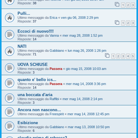
Risposte:
38
1
2
3
Pulli...
Ultimo messaggio da
Erica
«
ven giu 06, 2008 2:29 pm
Risposte:
37
1
2
3
Eccoci di nuovo!!!!
Ultimo messaggio da
Vanna
«
mer mag 28, 2008 1:52 pm
Risposte:
14
NATI
Ultimo messaggio da
Gabbiano
«
lun mag 26, 2008 1:26 pm
Risposte:
71
1
2
3
4
5
UOVA SCHIUSE
Ultimo messaggio da
Passera
«
gio mag 15, 2008 10:03 am
Risposte:
3
quanto e' bello ics...
Ultimo messaggio da
Passera
«
mer mag 14, 2008 3:36 pm
Risposte:
14
una boccata d'aria
Ultimo messaggio da
Raffibi
«
mer mag 14, 2008 2:14 pm
Risposte:
3
Ancora non nascono...
Ultimo messaggio da
Freespirit
«
mer mag 14, 2008 12:45 pm
Esibizione
Ultimo messaggio da
Gabbiano
«
mar mag 13, 2008 10:50 pm
Risposte:
6
claudia prima di rebecca?