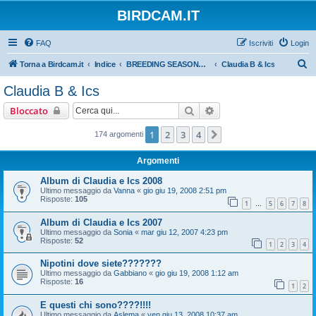
BIRDCAM.IT
FAQ
Iscriviti
Login
C
Torna a Birdcam.it
Indice
BREEDING SEASONS 2007-2008
Claudia B & Ics
e
Claudia B & Ics
r
Cerca
Ricerca avanzata
Bloccato
c
a
1
2
3
4
Prossimo
174 argomenti
Argomenti
Album di Claudia e Ics 2008
Ultimo messaggio da
Vanna
«
gio giu 19, 2008 2:51 pm
Risposte:
105
1
5
6
7
8
…
Album di Claudia e Ics 2007
Ultimo messaggio da
Sonia
«
mar giu 12, 2007 4:23 pm
Risposte:
52
1
2
3
4
Nipotini dove siete???????
Ultimo messaggio da
Gabbiano
«
gio giu 19, 2008 1:12 am
Risposte:
16
1
2
E questi chi sono????!!!!
Ultimo messaggio da
Aslema
«
ven giu 13, 2008 10:37 am