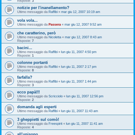
Risposte:
3
notizie per l'inanellamento?
Ultimo messaggio da
Raffibi
«
mar giu 12, 2007 10:19 am
vola vola...
Ultimo messaggio da
Passera
«
mar giu 12, 2007 9:52 am
che caratterino, però
Ultimo messaggio da
Nicoletta
«
mar giu 12, 2007 8:43 am
Risposte:
7
bacini...
Ultimo messaggio da
Raffibi
«
lun giu 11, 2007 4:50 pm
Risposte:
1
colonne portanti
Ultimo messaggio da
Raffibi
«
lun giu 11, 2007 2:17 pm
Risposte:
8
farfalla?
Ultimo messaggio da
Raffibi
«
lun giu 11, 2007 1:44 pm
Risposte:
3
ecco papà!!!
Ultimo messaggio da
Scricciolo
«
lun giu 11, 2007 12:56 pm
Risposte:
2
domanda agli esperti
Ultimo messaggio da
Raffibi
«
lun giu 11, 2007 11:43 am
3 gheppietti sul comò!
Ultimo messaggio da
Freespirit
«
lun giu 11, 2007 11:41 am
Risposte:
4
all'unisono