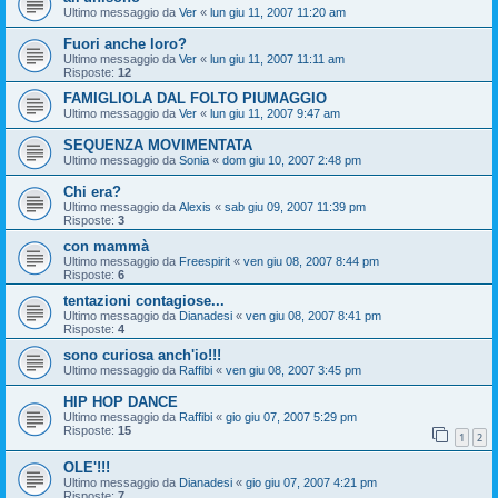
Ultimo messaggio da
Ver
«
lun giu 11, 2007 11:20 am
Fuori anche loro?
Ultimo messaggio da
Ver
«
lun giu 11, 2007 11:11 am
Risposte:
12
FAMIGLIOLA DAL FOLTO PIUMAGGIO
Ultimo messaggio da
Ver
«
lun giu 11, 2007 9:47 am
SEQUENZA MOVIMENTATA
Ultimo messaggio da
Sonia
«
dom giu 10, 2007 2:48 pm
Chi era?
Ultimo messaggio da
Alexis
«
sab giu 09, 2007 11:39 pm
Risposte:
3
con mammà
Ultimo messaggio da
Freespirit
«
ven giu 08, 2007 8:44 pm
Risposte:
6
tentazioni contagiose...
Ultimo messaggio da
Dianadesi
«
ven giu 08, 2007 8:41 pm
Risposte:
4
sono curiosa anch'io!!!
Ultimo messaggio da
Raffibi
«
ven giu 08, 2007 3:45 pm
HIP HOP DANCE
Ultimo messaggio da
Raffibi
«
gio giu 07, 2007 5:29 pm
Risposte:
15
1
2
OLE'!!!
Ultimo messaggio da
Dianadesi
«
gio giu 07, 2007 4:21 pm
Risposte:
7