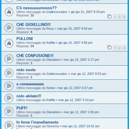
C'è nessuuuunoooo??
Ultimo messaggio da
Giallorossadoc
«
gio giu 21, 2007 6:33 pm
Risposte:
32
1
2
3
CHE GIOIELLINO!!!
Ultimo messaggio da
Roxy
«
sab giu 16, 2007 9:59 am
Risposte:
8
PULLONI
Ultimo messaggio da
Raffibi
«
gio giu 14, 2007 4:58 pm
Risposte:
34
1
2
3
CHE CONFUSIONE!!!
Ultimo messaggio da
Dianadesi
«
mer giu 13, 2007 2:17 pm
Risposte:
3
nido vuoto
Ultimo messaggio da
Giallorossadoc
«
mar giu 12, 2007 8:53 pm
Risposte:
2
a casaaaaaaaaa
Ultimo messaggio da
Sonia
«
mar giu 12, 2007 6:57 pm
nido abitato!!!
Ultimo messaggio da
Raffibi
«
mar giu 12, 2007 4:19 pm
PUFF!
Ultimo messaggio da
Dianadesi
«
mar giu 12, 2007 1:06 pm
Risposte:
2
In forse l'inanellamento
Ultimo messaggio da
Niseema
«
mar giu 12, 2007 10:42 am