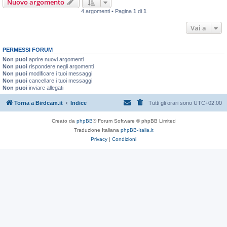
Nuovo argomento
4 argomenti • Pagina
1
di
1
Vai a
PERMESSI FORUM
Non puoi
aprire nuovi argomenti
Non puoi
rispondere negli argomenti
Non puoi
modificare i tuoi messaggi
Non puoi
cancellare i tuoi messaggi
Non puoi
inviare allegati
Torna a Birdcam.it
Indice
Tutti gli orari sono
UTC+02:00
Creato da
phpBB
® Forum Software © phpBB Limited
Traduzione Italiana
phpBB-Italia.it
Privacy
|
Condizioni