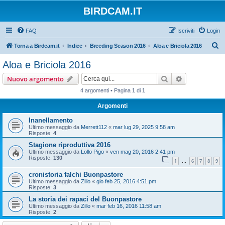
BIRDCAM.IT
FAQ
Iscriviti
Login
C
Torna a Birdcam.it
Indice
Breeding Season 2016
Aloa e Briciola 2016
e
Aloa e Briciola 2016
r
Cerca
Ricerca avan
Nuovo argomento
c
4 argomenti • Pagina
1
di
1
a
Argomenti
Inanellamento
Ultimo messaggio da
Merrett112
«
mar lug 29, 2025 9:58 am
Risposte:
4
Stagione riproduttiva 2016
Ultimo messaggio da
Lollo Pigo
«
ven mag 20, 2016 2:41 pm
Risposte:
130
1
6
7
8
9
…
cronistoria falchi Buonpastore
Ultimo messaggio da
Zillo
«
gio feb 25, 2016 4:51 pm
Risposte:
3
La storia dei rapaci del Buonpastore
Ultimo messaggio da
Zillo
«
mar feb 16, 2016 11:58 am
Risposte:
2