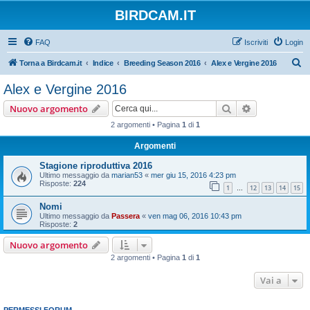
BIRDCAM.IT
FAQ
Iscriviti
Login
C
Torna a Birdcam.it
Indice
Breeding Season 2016
Alex e Vergine 2016
e
Alex e Vergine 2016
r
Cerca
Ricerca avan
Nuovo argomento
c
2 argomenti • Pagina
1
di
1
a
Argomenti
Stagione riproduttiva 2016
Ultimo messaggio da
marian53
«
mer giu 15, 2016 4:23 pm
Risposte:
224
1
12
13
14
15
…
Nomi
Ultimo messaggio da
Passera
«
ven mag 06, 2016 10:43 pm
Risposte:
2
Nuovo argomento
2 argomenti • Pagina
1
di
1
Vai a
PERMESSI FORUM