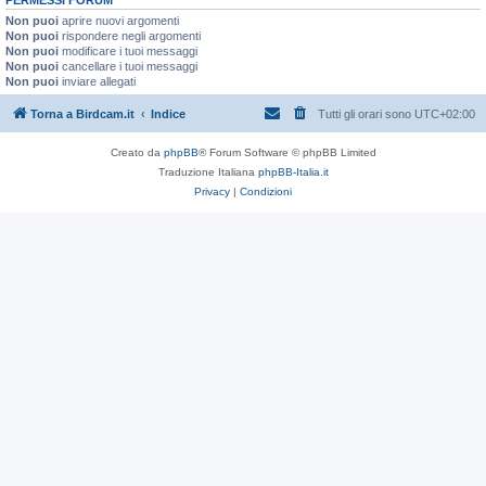
Non puoi
aprire nuovi argomenti
Non puoi
rispondere negli argomenti
Non puoi
modificare i tuoi messaggi
Non puoi
cancellare i tuoi messaggi
Non puoi
inviare allegati
Torna a Birdcam.it
Indice
Tutti gli orari sono
UTC+02:00
Creato da
phpBB
® Forum Software © phpBB Limited
Traduzione Italiana
phpBB-Italia.it
Privacy
|
Condizioni