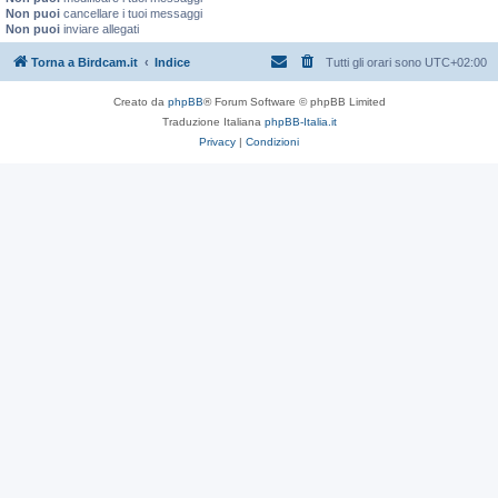
Non puoi
cancellare i tuoi messaggi
Non puoi
inviare allegati
Torna a Birdcam.it
Indice
Tutti gli orari sono
UTC+02:00
Creato da
phpBB
® Forum Software © phpBB Limited
Traduzione Italiana
phpBB-Italia.it
Privacy
|
Condizioni