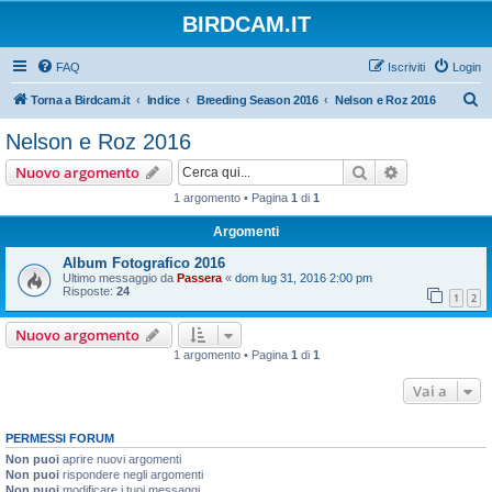
BIRDCAM.IT
FAQ
Iscriviti
Login
C
Torna a Birdcam.it
Indice
Breeding Season 2016
Nelson e Roz 2016
e
Nelson e Roz 2016
r
Cerca
Ricerca avan
Nuovo argomento
c
1 argomento • Pagina
1
di
1
a
Argomenti
Album Fotografico 2016
Ultimo messaggio da
Passera
«
dom lug 31, 2016 2:00 pm
Risposte:
24
1
2
Nuovo argomento
1 argomento • Pagina
1
di
1
Vai a
PERMESSI FORUM
Non puoi
aprire nuovi argomenti
Non puoi
rispondere negli argomenti
Non puoi
modificare i tuoi messaggi