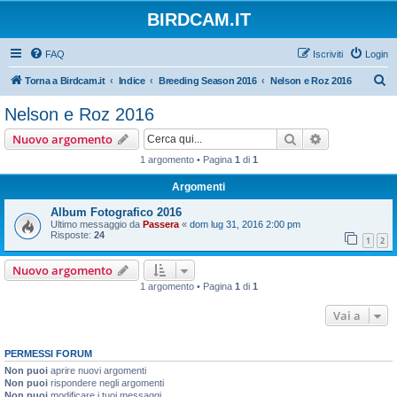
BIRDCAM.IT
FAQ
Iscriviti
Login
C
Torna a Birdcam.it
Indice
Breeding Season 2016
Nelson e Roz 2016
e
Nelson e Roz 2016
r
Cerca
Ricerca avan
Nuovo argomento
c
1 argomento • Pagina
1
di
1
a
Argomenti
Album Fotografico 2016
Ultimo messaggio da
Passera
«
dom lug 31, 2016 2:00 pm
Risposte:
24
1
2
Nuovo argomento
1 argomento • Pagina
1
di
1
Vai a
PERMESSI FORUM
Non puoi
aprire nuovi argomenti
Non puoi
rispondere negli argomenti
Non puoi
modificare i tuoi messaggi