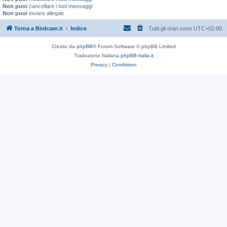
Non puoi
cancellare i tuoi messaggi
Non puoi
inviare allegati
Torna a Birdcam.it
Indice
Tutti gli orari sono
UTC+02:00
Creato da
phpBB
® Forum Software © phpBB Limited
Traduzione Italiana
phpBB-Italia.it
Privacy
|
Condizioni