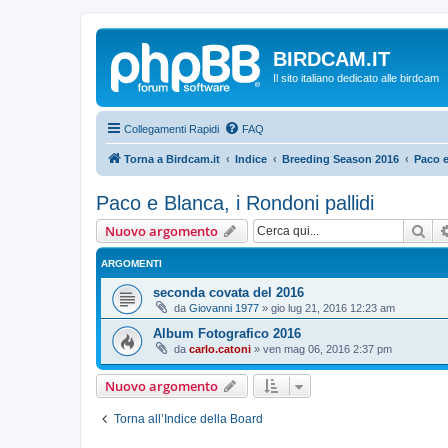
BIRDCAM.IT
Il sito italiano dedicato alle birdcam
Collegamenti Rapidi
FAQ
Torna a Birdcam.it
Indice
Breeding Season 2016
Paco e
Paco e Blanca, i Rondoni pallidi
Cer
Nuovo argomento
ARGOMENTI
seconda covata del 2016
da
Giovanni 1977
»
gio lug 21, 2016 12:23 am
Album Fotografico 2016
da
carlo.catoni
»
ven mag 06, 2016 2:37 pm
Nuovo argomento
Torna all’Indice della Board