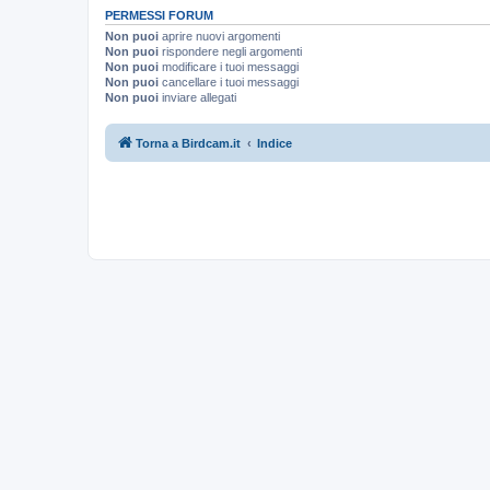
PERMESSI FORUM
Non puoi
aprire nuovi argomenti
Non puoi
rispondere negli argomenti
Non puoi
modificare i tuoi messaggi
Non puoi
cancellare i tuoi messaggi
Non puoi
inviare allegati
Torna a Birdcam.it
Indice