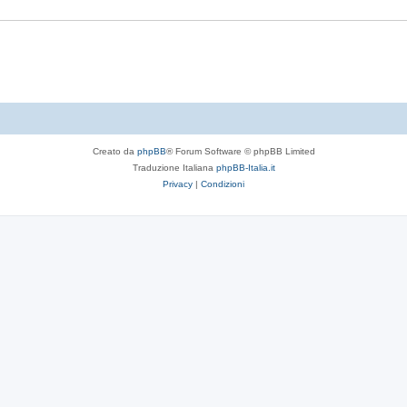
t
s
e
t
e
Creato da
phpBB
® Forum Software © phpBB Limited
Traduzione Italiana
phpBB-Italia.it
Privacy
|
Condizioni