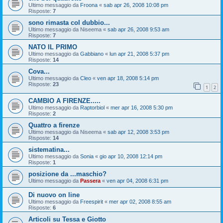
Ultimo messaggio da
Froona
«
sab apr 26, 2008 10:08 pm
Risposte:
7
sono rimasta col dubbio...
Ultimo messaggio da
Niseema
«
sab apr 26, 2008 9:53 am
Risposte:
7
NATO IL PRIMO
Ultimo messaggio da
Gabbiano
«
lun apr 21, 2008 5:37 pm
Risposte:
14
Cova...
Ultimo messaggio da
Cleo
«
ven apr 18, 2008 5:14 pm
Risposte:
23
1
2
CAMBIO A FIRENZE.....
Ultimo messaggio da
Raptorbiol
«
mer apr 16, 2008 5:30 pm
Risposte:
2
Quattro a firenze
Ultimo messaggio da
Niseema
«
sab apr 12, 2008 3:53 pm
Risposte:
14
sistematina...
Ultimo messaggio da
Sonia
«
gio apr 10, 2008 12:14 pm
Risposte:
1
posizione da ...maschio?
Ultimo messaggio da
Passera
«
ven apr 04, 2008 6:31 pm
Di nuovo on line
Ultimo messaggio da
Freespirit
«
mer apr 02, 2008 8:55 am
Risposte:
6
Articoli su Tessa e Giotto