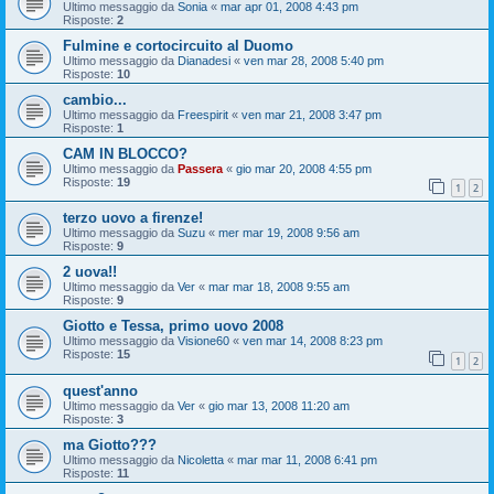
Ultimo messaggio da
Sonia
«
mar apr 01, 2008 4:43 pm
Risposte:
2
Fulmine e cortocircuito al Duomo
Ultimo messaggio da
Dianadesi
«
ven mar 28, 2008 5:40 pm
Risposte:
10
cambio...
Ultimo messaggio da
Freespirit
«
ven mar 21, 2008 3:47 pm
Risposte:
1
CAM IN BLOCCO?
Ultimo messaggio da
Passera
«
gio mar 20, 2008 4:55 pm
Risposte:
19
1
2
terzo uovo a firenze!
Ultimo messaggio da
Suzu
«
mer mar 19, 2008 9:56 am
Risposte:
9
2 uova!!
Ultimo messaggio da
Ver
«
mar mar 18, 2008 9:55 am
Risposte:
9
Giotto e Tessa, primo uovo 2008
Ultimo messaggio da
Visione60
«
ven mar 14, 2008 8:23 pm
Risposte:
15
1
2
quest'anno
Ultimo messaggio da
Ver
«
gio mar 13, 2008 11:20 am
Risposte:
3
ma Giotto???
Ultimo messaggio da
Nicoletta
«
mar mar 11, 2008 6:41 pm
Risposte:
11