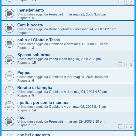
Risposte:
23
1
2
Inanellamento
Ultimo messaggio da
Freespirit
«
mer mag 21, 2008 3:56 pm
Risposte:
5
Cam bloccata
Ultimo messaggio da
Bellaccoglienza
«
mer mag 14, 2008 11:27 am
Risposte:
1
pullo di Giotto e Tessa
Ultimo messaggio da
Gabbiano
«
dom mag 11, 2008 10:19 am
Risposte:
3
Spesso soli ormai
Ultimo messaggio da
Vanna
«
sab mag 10, 2008 2:38 pm
Risposte:
15
1
2
Pappa..
Ultimo messaggio da
Gabbiano
«
mer mag 07, 2008 10:38 am
Risposte:
6
Ritratto di famiglia
Ultimo messaggio da
Gabbiano
«
dom mag 04, 2008 4:50 pm
Risposte:
5
i pulli... poi con la mamma
Ultimo messaggio da
Gabbiano
«
ven mag 02, 2008 8:45 am
Risposte:
14
ma...
Ultimo messaggio da
Freespirit
«
mar apr 29, 2008 5:19 pm
Risposte:
17
1
2
che bel quadretto