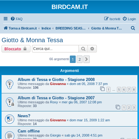
BIRDCAM.IT
FAQ
Iscriviti
Login
C
Torna a Birdcam.it
Indice
BREEDING SEASONS 2007-2008
Giotto & Monna Tessa
e
Giotto & Monna Tessa
r
Cerca
Ricerca avanzata
Bloccato
c
a
1
2
Prossimo
66 argomenti
Argomenti
Album di Tessa e Giotto - Stagione 2008
Ultimo messaggio da
Giovanna
«
dom ott 05, 2008 7:37 pm
Risposte:
106
1
5
6
7
8
…
Album di Tessa e Giotto - Stagione 2007
Ultimo messaggio da
Roxy
«
mer giu 06, 2007 12:08 pm
Risposte:
33
1
2
3
News?
Ultimo messaggio da
Giovanna
«
dom mar 15, 2009 1:22 am
Risposte:
14
Cam offline
Ultimo messaggio da
Giorgio
«
sab giu 14, 2008 4:51 pm