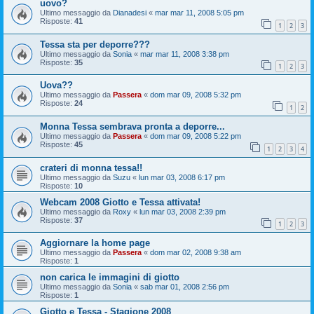
uovo?
Ultimo messaggio da
Dianadesi
«
mar mar 11, 2008 5:05 pm
Risposte:
41
1
2
3
Tessa sta per deporre???
Ultimo messaggio da
Sonia
«
mar mar 11, 2008 3:38 pm
Risposte:
35
1
2
3
Uova??
Ultimo messaggio da
Passera
«
dom mar 09, 2008 5:32 pm
Risposte:
24
1
2
Monna Tessa sembrava pronta a deporre...
Ultimo messaggio da
Passera
«
dom mar 09, 2008 5:22 pm
Risposte:
45
1
2
3
4
crateri di monna tessa!!
Ultimo messaggio da
Suzu
«
lun mar 03, 2008 6:17 pm
Risposte:
10
Webcam 2008 Giotto e Tessa attivata!
Ultimo messaggio da
Roxy
«
lun mar 03, 2008 2:39 pm
Risposte:
37
1
2
3
Aggiornare la home page
Ultimo messaggio da
Passera
«
dom mar 02, 2008 9:38 am
Risposte:
1
non carica le immagini di giotto
Ultimo messaggio da
Sonia
«
sab mar 01, 2008 2:56 pm
Risposte:
1
Giotto e Tessa - Stagione 2008