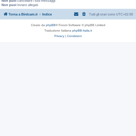
Non puoi
cancellare i tuoi messaggi
Non puoi
inviare allegati
Torna a Birdcam.it
Indice
Tutti gli orari sono
UTC+02:00
Creato da
phpBB
® Forum Software © phpBB Limited
Traduzione Italiana
phpBB-Italia.it
Privacy
|
Condizioni