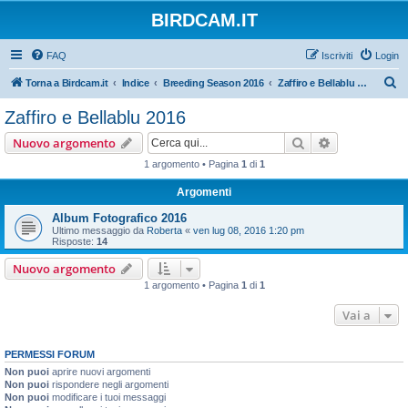
BIRDCAM.IT
FAQ
Iscriviti
Login
C
Torna a Birdcam.it
Indice
Breeding Season 2016
Zaffiro e Bellablu 2016
e
Zaffiro e Bellablu 2016
r
Cerca
Ricerca avan
Nuovo argomento
c
1 argomento • Pagina
1
di
1
a
Argomenti
Album Fotografico 2016
Ultimo messaggio da
Roberta
«
ven lug 08, 2016 1:20 pm
Risposte:
14
Nuovo argomento
1 argomento • Pagina
1
di
1
Vai a
PERMESSI FORUM
Non puoi
aprire nuovi argomenti
Non puoi
rispondere negli argomenti
Non puoi
modificare i tuoi messaggi