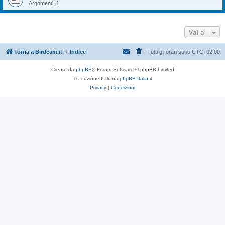
Argomenti:
1
Vai a
Torna a Birdcam.it
Indice
Tutti gli orari sono
UTC+02:00
Creato da
phpBB
® Forum Software © phpBB Limited
Traduzione Italiana
phpBB-Italia.it
Privacy
|
Condizioni