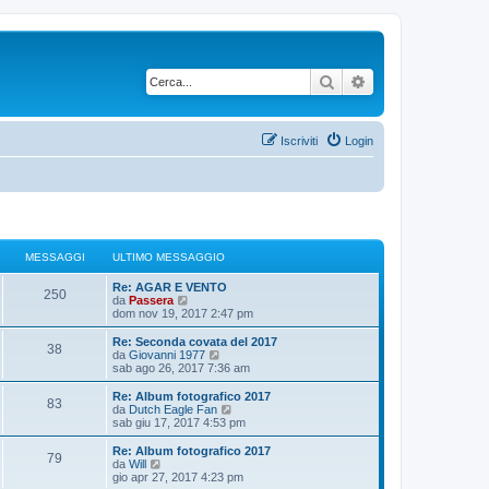
Cerca
Ricerca avanzata
Iscriviti
Login
MESSAGGI
ULTIMO MESSAGGIO
U
Re: AGAR E VENTO
M
250
l
V
da
Passera
t
e
dom nov 19, 2017 2:47 pm
e
i
d
m
i
U
Re: Seconda covata del 2017
M
38
s
o
u
l
V
da
Giovanni 1977
m
l
t
e
sab ago 26, 2017 7:36 am
e
s
e
t
i
d
s
i
m
i
U
Re: Album fotografico 2017
M
83
s
s
m
a
o
u
l
V
da
Dutch Eagle Fan
a
o
m
l
t
e
sab giu 17, 2017 4:53 pm
e
g
m
s
e
t
g
i
d
g
e
s
i
m
i
U
Re: Album fotografico 2017
M
i
s
79
s
s
m
a
o
u
g
l
V
da
Will
o
s
a
o
m
l
t
e
gio apr 27, 2017 4:23 pm
a
e
g
m
s
e
t
i
d