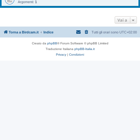
Argomenti:
1
Vai a
Torna a Birdcam.it
Indice
Tutti gli orari sono
UTC+02:00
Creato da
phpBB
® Forum Software © phpBB Limited
Traduzione Italiana
phpBB-Italia.it
Privacy
|
Condizioni