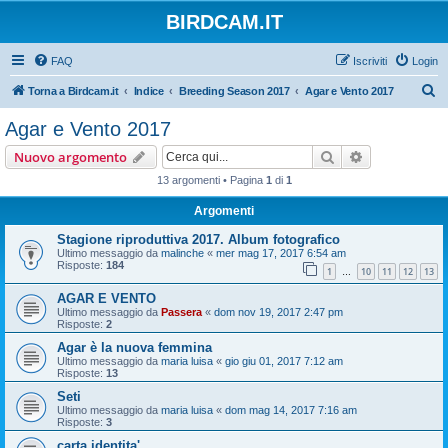
BIRDCAM.IT
FAQ
Iscriviti
Login
C
Torna a Birdcam.it
Indice
Breeding Season 2017
Agar e Vento 2017
e
Agar e Vento 2017
r
Cerca
Ricerca avan
Nuovo argomento
c
13 argomenti • Pagina
1
di
1
a
Argomenti
Stagione riproduttiva 2017. Album fotografico
Ultimo messaggio da
malinche
«
mer mag 17, 2017 6:54 am
Risposte:
184
1
10
11
12
13
…
AGAR E VENTO
Ultimo messaggio da
Passera
«
dom nov 19, 2017 2:47 pm
Risposte:
2
Agar è la nuova femmina
Ultimo messaggio da
maria luisa
«
gio giu 01, 2017 7:12 am
Risposte:
13
Seti
Ultimo messaggio da
maria luisa
«
dom mag 14, 2017 7:16 am
Risposte:
3
carta identita'