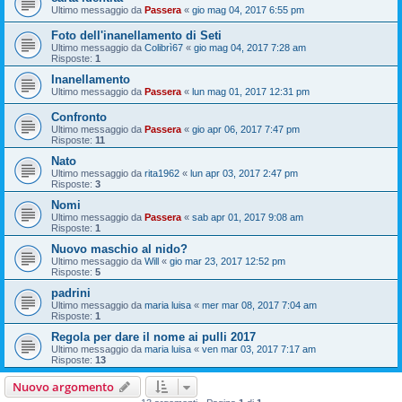
Ultimo messaggio da
Passera
«
gio mag 04, 2017 6:55 pm
Foto dell'inanellamento di Seti
Ultimo messaggio da
Colibrì67
«
gio mag 04, 2017 7:28 am
Risposte:
1
Inanellamento
Ultimo messaggio da
Passera
«
lun mag 01, 2017 12:31 pm
Confronto
Ultimo messaggio da
Passera
«
gio apr 06, 2017 7:47 pm
Risposte:
11
Nato
Ultimo messaggio da
rita1962
«
lun apr 03, 2017 2:47 pm
Risposte:
3
Nomi
Ultimo messaggio da
Passera
«
sab apr 01, 2017 9:08 am
Risposte:
1
Nuovo maschio al nido?
Ultimo messaggio da
Will
«
gio mar 23, 2017 12:52 pm
Risposte:
5
padrini
Ultimo messaggio da
maria luisa
«
mer mar 08, 2017 7:04 am
Risposte:
1
Regola per dare il nome ai pulli 2017
Ultimo messaggio da
maria luisa
«
ven mar 03, 2017 7:17 am
Risposte:
13
Nuovo argomento