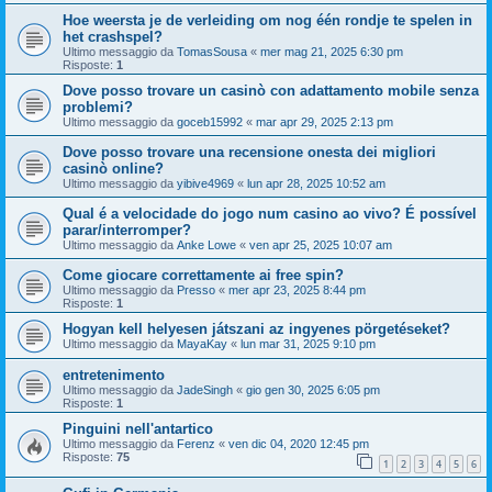
Hoe weersta je de verleiding om nog één rondje te spelen in
het crashspel?
Ultimo messaggio da
TomasSousa
«
mer mag 21, 2025 6:30 pm
Risposte:
1
Dove posso trovare un casinò con adattamento mobile senza
problemi?
Ultimo messaggio da
goceb15992
«
mar apr 29, 2025 2:13 pm
Dove posso trovare una recensione onesta dei migliori
casinò online?
Ultimo messaggio da
yibive4969
«
lun apr 28, 2025 10:52 am
Qual é a velocidade do jogo num casino ao vivo? É possível
parar/interromper?
Ultimo messaggio da
Anke Lowe
«
ven apr 25, 2025 10:07 am
Come giocare correttamente ai free spin?
Ultimo messaggio da
Presso
«
mer apr 23, 2025 8:44 pm
Risposte:
1
Hogyan kell helyesen játszani az ingyenes pörgetéseket?
Ultimo messaggio da
MayaKay
«
lun mar 31, 2025 9:10 pm
entretenimento
Ultimo messaggio da
JadeSingh
«
gio gen 30, 2025 6:05 pm
Risposte:
1
Pinguini nell'antartico
Ultimo messaggio da
Ferenz
«
ven dic 04, 2020 12:45 pm
Risposte:
75
1
2
3
4
5
6