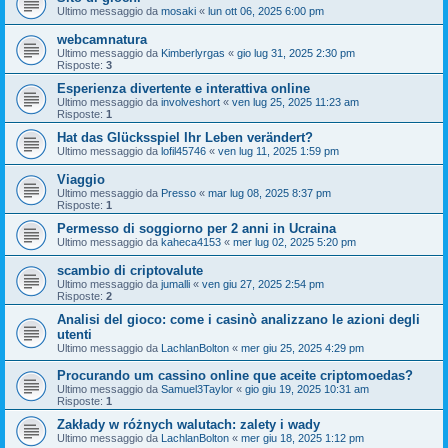
Ultimo messaggio da
mosaki
«
lun ott 06, 2025 6:00 pm
webcamnatura
Ultimo messaggio da
Kimberlyrgas
«
gio lug 31, 2025 2:30 pm
Risposte:
3
Esperienza divertente e interattiva online
Ultimo messaggio da
involveshort
«
ven lug 25, 2025 11:23 am
Risposte:
1
Hat das Glücksspiel Ihr Leben verändert?
Ultimo messaggio da
lofil45746
«
ven lug 11, 2025 1:59 pm
Viaggio
Ultimo messaggio da
Presso
«
mar lug 08, 2025 8:37 pm
Risposte:
1
Permesso di soggiorno per 2 anni in Ucraina
Ultimo messaggio da
kaheca4153
«
mer lug 02, 2025 5:20 pm
scambio di criptovalute
Ultimo messaggio da
jumalli
«
ven giu 27, 2025 2:54 pm
Risposte:
2
Analisi del gioco: come i casinò analizzano le azioni degli
utenti
Ultimo messaggio da
LachlanBolton
«
mer giu 25, 2025 4:29 pm
Procurando um cassino online que aceite criptomoedas?
Ultimo messaggio da
Samuel3Taylor
«
gio giu 19, 2025 10:31 am
Risposte:
1
Zakłady w różnych walutach: zalety i wady
Ultimo messaggio da
LachlanBolton
«
mer giu 18, 2025 1:12 pm