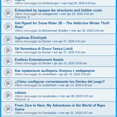
Ultimo messaggio da
Kimberlyrgas
«
sab mag 09, 2026 6:53 pm
Exhausted by opaque fee structures and hidden costs
Ultimo messaggio da
wriaqgarster
«
mer apr 29, 2026 3:42 pm
Risposte:
3
Get Hyped for Snow Rider 3D – The Addictive Winter Thrill
Ride!
Ultimo messaggio da
Muhammad_Bradley
«
mar apr 28, 2026 5:44 am
Izgalmas Élmények
Ultimo messaggio da
Declan
«
lun apr 27, 2026 4:51 pm
Un’Avventura di Gioco Senza Limiti
Ultimo messaggio da
Declan
«
lun apr 27, 2026 3:51 pm
Endless Entertainment Awaits
Ultimo messaggio da
Declan
«
gio apr 23, 2026 10:50 pm
Как правильно выбирать бонусы с вейджером
Ultimo messaggio da
JustinNash
«
gio apr 16, 2026 3:43 pm
¿Cómo configurar correctamente los límites del juego?
Ultimo messaggio da
JustinNash
«
mar apr 14, 2026 5:55 pm
zabava
Ultimo messaggio da
sasabrabus
«
mer apr 08, 2026 5:47 pm
Risposte:
2
From Zero to Hero: My Adventures in the World of Repo
Game
Ultimo messaggio da
Fernandatz
«
mer apr 01, 2026 3:57 am