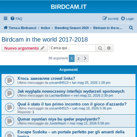
BIRDCAM.IT
FAQ
Iscriviti
Login
C
Torna a Birdcam.it
Indice
Breeding Season 2019
Birdcam in the world 2017-2018
e
Birdcam in the world 2017-2018
r
Cerca
Ricerca avan
Nuovo argomento
c
a
1
2
Prossimo
88 argomenti
Argomenti
Хтось замовляв crowd links?
Ultimo messaggio da
yocam84513
«
lun mag 25, 2026 1:28 pm
Jak wygląda nowoczesny interfejs wydarzeń sportowych
Ultimo messaggio da
LachlanBolton
«
ven mag 22, 2026 2:39 pm
Qual è stato il tuo primo incontro con il gioco d'azzardo?
Ultimo messaggio da
yocam84513
«
sab mag 16, 2026 5:36 pm
Risposte:
1
Qumar oyunları niyə bu qədər populyardır?
Ultimo messaggio da
JustinNash
«
mar mag 12, 2026 5:58 pm
Escape Sudoku – un portale perfetto per gli amanti della
logica