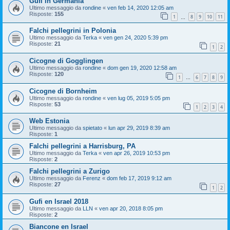
Gufi in Germania
Ultimo messaggio da
rondine
«
ven feb 14, 2020 12:05 am
Risposte:
155
1
8
9
10
11
…
Falchi pellegrini in Polonia
Ultimo messaggio da
Terka
«
ven gen 24, 2020 5:39 pm
Risposte:
21
1
2
Cicogne di Gogglingen
Ultimo messaggio da
rondine
«
dom gen 19, 2020 12:58 am
Risposte:
120
1
6
7
8
9
…
Cicogne di Bornheim
Ultimo messaggio da
rondine
«
ven lug 05, 2019 5:05 pm
Risposte:
53
1
2
3
4
Web Estonia
Ultimo messaggio da
spietato
«
lun apr 29, 2019 8:39 am
Risposte:
1
Falchi pellegrini a Harrisburg, PA
Ultimo messaggio da
Terka
«
ven apr 26, 2019 10:53 pm
Risposte:
2
Falchi pellegrini a Zurigo
Ultimo messaggio da
Ferenz
«
dom feb 17, 2019 9:12 am
Risposte:
27
1
2
Gufi en Israel 2018
Ultimo messaggio da
LLN
«
ven apr 20, 2018 8:05 pm
Risposte:
2
Biancone en Israel