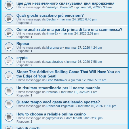
Ідеї для незвичайного святкування дня народження
Ultimo messaggio da
Valentyn_Kolyada2
«
gio mar 26, 2026 9:33 am
Quali giochi suscitano più emozioni?
Ultimo messaggio da
Declan
«
mar mar 24, 2026 6:46 pm
Risposte:
2
Come analizzate una partita prima di fare una scommessa?
Ultimo messaggio da
timmy7x
«
mar mar 24, 2026 2:59 pm
Risposte:
1
Riposo
Ultimo messaggio da
kirurumaru
«
mar mar 17, 2026 4:24 pm
Risposte:
1
crypto
Ultimo messaggio da
sasabrabus
«
lun mar 16, 2026 7:58 pm
Risposte:
2
Slope: The Addictive Rolling Game That Will Have You on
the Edge of Your Seat!
Ultimo messaggio da
Leon Whittaker
«
gio mar 12, 2026 5:32 am
Un risultato straordinario per il nostro marchio
Ultimo messaggio da
Erwinaa
«
mer mar 11, 2026 8:11 am
Risposte:
1
Quanto tempo você gasta analisando apostas?
Ultimo messaggio da
RebeccaFitzgerald1
«
mar mar 10, 2026 11:00 pm
How to choose a reliable online casino
Ultimo messaggio da
yqmyxusss
«
dom feb 08, 2026 3:36 pm
Risposte:
3
Sito di giochi