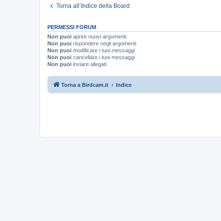
Torna all’Indice della Board
PERMESSI FORUM
Non puoi
aprire nuovi argomenti
Non puoi
rispondere negli argomenti
Non puoi
modificare i tuoi messaggi
Non puoi
cancellare i tuoi messaggi
Non puoi
inviare allegati
Torna a Birdcam.it
Indice