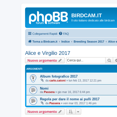
BIRDCAM.IT
Il sito italiano dedicato alle birdcam
Collegamenti Rapidi
FAQ
Torna a Birdcam.it
Indice
Breeding Season 2017
Alice e
Alice e Virgilio 2017
Cer
Nuovo argomento
ARGOMENTI
Album fotografico 2017
da
carlo.catoni
»
lun feb 13, 2017 12:21 pm
Nomi
da
Passera
»
gio mar 16, 2017 6:44 pm
Regola per dare il nome ai pulli 2017
da
Passera
»
ven mar 03, 2017 1:46 pm
Nuovo argomento