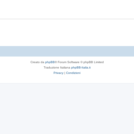
t
p
s
e
o
t
s
e
t
e
Creato da
phpBB
® Forum Software © phpBB Limited
Traduzione Italiana
phpBB-Italia.it
Privacy
|
Condizioni