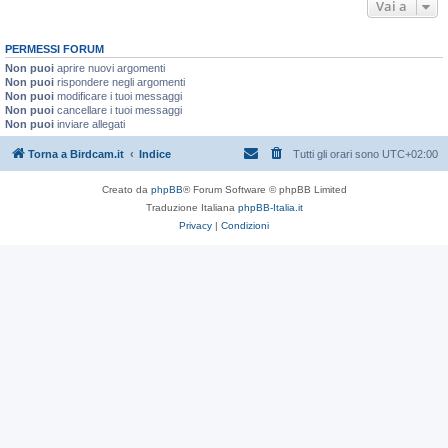
Vai a
PERMESSI FORUM
Non puoi
aprire nuovi argomenti
Non puoi
rispondere negli argomenti
Non puoi
modificare i tuoi messaggi
Non puoi
cancellare i tuoi messaggi
Non puoi
inviare allegati
Torna a Birdcam.it
Indice
Tutti gli orari sono
UTC+02:00
Creato da
phpBB
® Forum Software © phpBB Limited
Traduzione Italiana
phpBB-Italia.it
Privacy
|
Condizioni