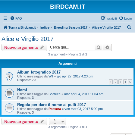
BIRDCAM.IT
FAQ
Iscriviti
Login
C
Torna a Birdcam.it
Indice
Breeding Season 2017
Alice e Virgilio 2017
e
Alice e Virgilio 2017
r
Cerca
Ricerca avan
Nuovo argomento
c
3 argomenti • Pagina
1
di
1
a
Argomenti
Album fotografico 2017
Ultimo messaggio da
Will
«
gio apr 27, 2017 4:23 pm
Risposte:
70
1
2
3
4
5
Nomi
Ultimo messaggio da
Beatrice
«
mar apr 04, 2017 11:04 am
Risposte:
3
Regola per dare il nome ai pulli 2017
Ultimo messaggio da
Passera
«
ven mar 03, 2017 5:00 pm
Risposte:
3
Nuovo argomento
3 argomenti • Pagina
1
di
1