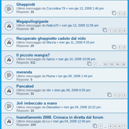
Gheppiotti
Ultimo messaggio da
Cucciolina.79
«
ven giu 13, 2008 1:46 pm
Risposte:
16
1
2
Megapullogigante
Ultimo messaggio da
Naliza70
«
ven giu 13, 2008 11:58 am
Risposte:
55
1
2
3
4
Recuperato gheppietto caduto dal nido
Ultimo messaggio da
Marzia
«
mer giu 11, 2008 4:33 pm
Risposte:
29
1
2
Il piccolo mangia?
Ultimo messaggio da
Spiciu
«
mar giu 10, 2008 10:06 pm
Risposte:
511
1
32
33
34
35
…
merenda
Ultimo messaggio da
Piuma
«
lun giu 09, 2008 1:44 pm
Risposte:
5
Pancaked
Ultimo messaggio da
Ver
«
dom giu 08, 2008 6:55 pm
Risposte:
32
1
2
3
Joli imbeccato a mano
Ultimo messaggio da
Dianadesi
«
mer giu 04, 2008 10:22 pm
Risposte:
10
Inanellamento 2008. Cronaca in diretta dal forum
Ultimo messaggio da
Lu
«
mer giu 04, 2008 12:40 pm
Risposte:
104
1
4
5
6
7
…