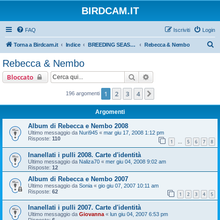
BIRDCAM.IT
FAQ
Iscriviti
Login
C
Torna a Birdcam.it
Indice
BREEDING SEASONS 2007-2008
Rebecca & Nembo
e
Rebecca & Nembo
r
Cerca
Ricerca avanzata
Bloccato
c
a
1
2
3
4
Prossimo
196 argomenti
Argomenti
Album di Rebecca e Nembo 2008
Ultimo messaggio da
Nuri945
«
mar giu 17, 2008 1:12 pm
Risposte:
110
1
5
6
7
8
…
Inanellati i pulli 2008. Carte d'identità
Ultimo messaggio da
Naliza70
«
mer giu 04, 2008 9:02 am
Risposte:
12
Album di Rebecca e Nembo 2007
Ultimo messaggio da
Sonia
«
gio giu 07, 2007 10:11 am
Risposte:
62
1
2
3
4
5
Inanellati i pulli 2007. Carte d'identità
Ultimo messaggio da
Giovanna
«
lun giu 04, 2007 6:53 pm