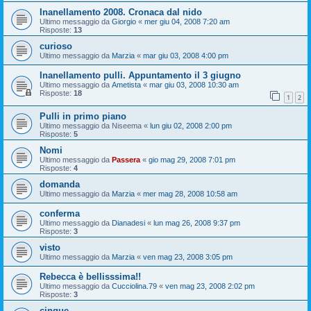
Inanellamento 2008. Cronaca dal nido
Ultimo messaggio da
Giorgio
«
mer giu 04, 2008 7:20 am
Risposte:
13
curioso
Ultimo messaggio da
Marzia
«
mar giu 03, 2008 4:00 pm
Inanellamento pulli. Appuntamento il 3 giugno
Ultimo messaggio da
Ametista
«
mar giu 03, 2008 10:30 am
Risposte:
18
1
2
Pulli in primo piano
Ultimo messaggio da
Niseema
«
lun giu 02, 2008 2:00 pm
Risposte:
5
Nomi
Ultimo messaggio da
Passera
«
gio mag 29, 2008 7:01 pm
Risposte:
4
domanda
Ultimo messaggio da
Marzia
«
mer mag 28, 2008 10:58 am
conferma
Ultimo messaggio da
Dianadesi
«
lun mag 26, 2008 9:37 pm
Risposte:
3
visto
Ultimo messaggio da
Marzia
«
ven mag 23, 2008 3:05 pm
Rebecca è bellisssima!!
Ultimo messaggio da
Cucciolina.79
«
ven mag 23, 2008 2:02 pm
Risposte:
3
cinque