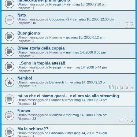
Imbeccata del primo giorno
Ultimo messaggio da
Freespirit
«
ven mag 16, 2008 2:10 pm
Risposte:
7
Nato
Ultimo messaggio da
Cucciolina.79
«
ven mag 16, 2008 12:30 pm
Risposte:
16
1
2
Buongiorno
Ultimo messaggio da
Niseema
«
gio mag 15, 2008 8:12 am
Risposte:
2
Breve storia della coppia
Ultimo messaggio da
Niseema
«
mer mag 14, 2008 8:55 pm
Risposte:
2
...Sono in trepida attesa!!
Ultimo messaggio da
Freespirit
«
mer mag 14, 2008 5:44 pm
Risposte:
1
Nembo!
Ultimo messaggio da
Danielech
«
mer mag 14, 2008 2:13 pm
Risposte:
57
1
2
3
4
mi sa che ci siamo quasi... e allora via allo streaming
Ultimo messaggio da
Dianadesi
«
mer mag 14, 2008 2:13 pm
Risposte:
13
5 uova
Ultimo messaggio da
Nicoletta
«
mer mag 14, 2008 12:26 pm
Risposte:
22
1
2
Ma la schiusa??
Ultimo messaggio da
Gabbiano
«
mer mag 14, 2008 7:36 am
Risposte:
8