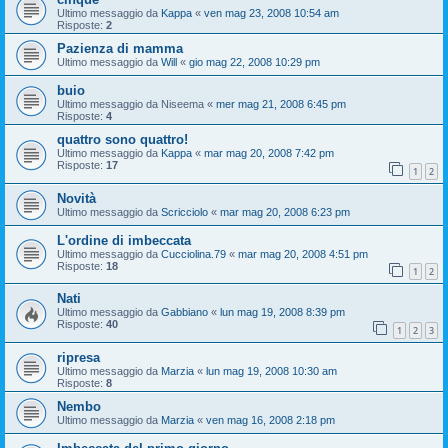
Ultimo messaggio da
Kappa
«
ven mag 23, 2008 10:54 am
Risposte:
2
Pazienza di mamma
Ultimo messaggio da
Will
«
gio mag 22, 2008 10:29 pm
buio
Ultimo messaggio da
Niseema
«
mer mag 21, 2008 6:45 pm
Risposte:
4
quattro sono quattro!
Ultimo messaggio da
Kappa
«
mar mag 20, 2008 7:42 pm
Risposte:
17
1
2
Novità
Ultimo messaggio da
Scricciolo
«
mar mag 20, 2008 6:23 pm
L'ordine di imbeccata
Ultimo messaggio da
Cucciolina.79
«
mar mag 20, 2008 4:51 pm
Risposte:
18
1
2
Nati
Ultimo messaggio da
Gabbiano
«
lun mag 19, 2008 8:39 pm
Risposte:
40
1
2
3
ripresa
Ultimo messaggio da
Marzia
«
lun mag 19, 2008 10:30 am
Risposte:
8
Nembo
Ultimo messaggio da
Marzia
«
ven mag 16, 2008 2:18 pm