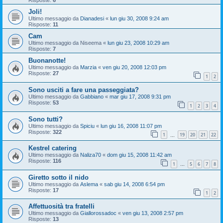
Risposte:
6
Joli!
Ultimo messaggio da
Dianadesi
«
lun giu 30, 2008 9:24 am
Risposte:
11
Cam
Ultimo messaggio da
Niseema
«
lun giu 23, 2008 10:29 am
Risposte:
7
Buonanotte!
Ultimo messaggio da
Marzia
«
ven giu 20, 2008 12:03 pm
Risposte:
27
1
2
Sono usciti a fare una passeggiata?
Ultimo messaggio da
Gabbiano
«
mar giu 17, 2008 9:31 pm
Risposte:
53
1
2
3
4
Sono tutti?
Ultimo messaggio da
Spiciu
«
lun giu 16, 2008 11:07 pm
Risposte:
322
1
19
20
21
22
…
Kestrel catering
Ultimo messaggio da
Naliza70
«
dom giu 15, 2008 11:42 am
Risposte:
116
1
5
6
7
8
…
Giretto sotto il nido
Ultimo messaggio da
Aslema
«
sab giu 14, 2008 6:54 pm
Risposte:
17
1
2
Affettuosità tra fratelli
Ultimo messaggio da
Giallorossadoc
«
ven giu 13, 2008 2:57 pm
Risposte:
13