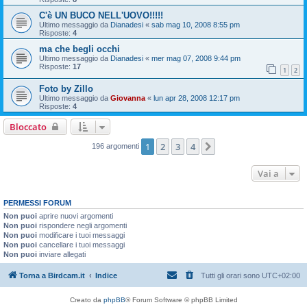
C'è UN BUCO NELL'UOVO!!!!!
Ultimo messaggio da
Dianadesi
«
sab mag 10, 2008 8:55 pm
Risposte:
4
ma che begli occhi
Ultimo messaggio da
Dianadesi
«
mer mag 07, 2008 9:44 pm
Risposte:
17
1
2
Foto by Zillo
Ultimo messaggio da
Giovanna
«
lun apr 28, 2008 12:17 pm
Risposte:
4
Bloccato
1
2
3
4
Prossimo
196 argomenti
Vai a
PERMESSI FORUM
Non puoi
aprire nuovi argomenti
Non puoi
rispondere negli argomenti
Non puoi
modificare i tuoi messaggi
Non puoi
cancellare i tuoi messaggi
Non puoi
inviare allegati
Torna a Birdcam.it
Indice
Tutti gli orari sono
UTC+02:00
Creato da
phpBB
® Forum Software © phpBB Limited